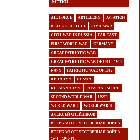
МЕТКИ
AIR FORCE
ARTILLERY
AVIATION
BLACK SEA FLEET
CIVIL WAR
CIVIL WAR IN RUSSIA
FAR EAST
FIRST WORLD WAR
GERMANY
GREAT PATRIOTIC WAR
GREAT PATRIOTIC WAR OF 1941—1945
NAVY
PATRIOTIC WAR OF 1812
RED ARMY
RUSSIA
RUSSIAN ARMY
RUSSIAN EMPIRE
SECOND WORLD WAR
USSR
WORLD WAR I
WORLD WAR II
АЛЕКСЕЙ ОЛЕЙНИКОВ
ВЕЛИКАЯ ОТЕЧЕСТВЕННАЯ ВОЙНА
ВЕЛИКАЯ ОТЕЧЕСТВЕННАЯ ВОЙНА
1941—1945 ГГ.