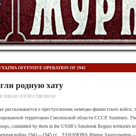
VYAZMA OFFENSIVE OPERATION OF 1943
гли родную хату
ежурный по Редакции
ВЕЛИКАЯ ОТЕЧЕСТВЕННАЯ
ье рассказывается о преступлениях немецко-фашистских войск,
ированной территории Смоленской области СССР. Summary. The art
troops, committed by them in the USSR’s Smolensk Region territories t
венная война 1941—1945 гг. ТАНАЧОВА Ирина Анатольевна —