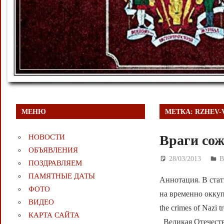
МЕНЮ
МЕТКА:
RZHEV-
Враги сож
НОВОСТИ
ОБЪЯВЛЕНИЯ
28/03/2013
Д
ПОЗДРАВЛЯЕМ
ПАМЯТНЫЕ ДАТЫ
Аннотация. В стат
ФОТО
на временно оккуп
ВИДЕО
the crimes of Nazi 
КАРТА САЙТА
Великая Отечест