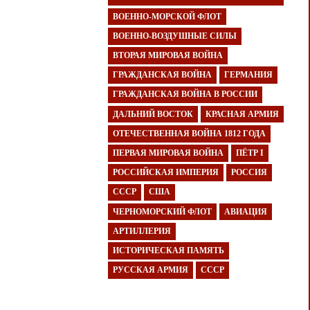
ВОЕННО-МОРСКОЙ ФЛОТ
ВОЕННО-ВОЗДУШНЫЕ СИЛЫ
ВТОРАЯ МИРОВАЯ ВОЙНА
ГРАЖДАНСКАЯ ВОЙНА
ГЕРМАНИЯ
ГРАЖДАНСКАЯ ВОЙНА В РОССИИ
ДАЛЬНИЙ ВОСТОК
КРАСНАЯ АРМИЯ
ОТЕЧЕСТВЕННАЯ ВОЙНА 1812 ГОДА
ПЕРВАЯ МИРОВАЯ ВОЙНА
ПЁТР I
РОССИЙСКАЯ ИМПЕРИЯ
РОССИЯ
СССР
США
ЧЕРНОМОРСКИЙ ФЛОТ
АВИАЦИЯ
АРТИЛЛЕРИЯ
ИСТОРИЧЕСКАЯ ПАМЯТЬ
РУССКАЯ АРМИЯ
СССР