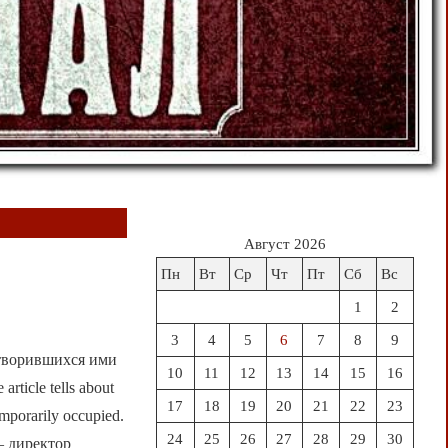
Август 2026
Пн
Вт
Ср
Чт
Пт
Сб
Вс
1
2
3
4
5
6
7
8
9
 творившихся ими
10
11
12
13
14
15
16
icle tells about
17
18
19
20
21
22
23
emporarily occupied.
24
25
26
27
28
29
30
 директор