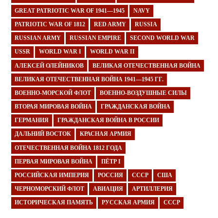
GREAT PATRIOTIC WAR OF 1941—1945
NAVY
PATRIOTIC WAR OF 1812
RED ARMY
RUSSIA
RUSSIAN ARMY
RUSSIAN EMPIRE
SECOND WORLD WAR
USSR
WORLD WAR I
WORLD WAR II
АЛЕКСЕЙ ОЛЕЙНИКОВ
ВЕЛИКАЯ ОТЕЧЕСТВЕННАЯ ВОЙНА
ВЕЛИКАЯ ОТЕЧЕСТВЕННАЯ ВОЙНА 1941—1945 ГГ.
ВОЕННО-МОРСКОЙ ФЛОТ
ВОЕННО-ВОЗДУШНЫЕ СИЛЫ
ВТОРАЯ МИРОВАЯ ВОЙНА
ГРАЖДАНСКАЯ ВОЙНА
ГЕРМАНИЯ
ГРАЖДАНСКАЯ ВОЙНА В РОССИИ
ДАЛЬНИЙ ВОСТОК
КРАСНАЯ АРМИЯ
ОТЕЧЕСТВЕННАЯ ВОЙНА 1812 ГОДА
ПЕРВАЯ МИРОВАЯ ВОЙНА
ПЁТР I
РОССИЙСКАЯ ИМПЕРИЯ
РОССИЯ
СССР
США
ЧЕРНОМОРСКИЙ ФЛОТ
АВИАЦИЯ
АРТИЛЛЕРИЯ
ИСТОРИЧЕСКАЯ ПАМЯТЬ
РУССКАЯ АРМИЯ
СССР