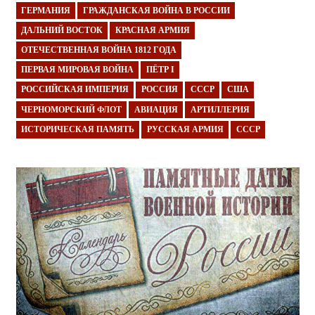
ГЕРМАНИЯ
ГРАЖДАНСКАЯ ВОЙНА В РОССИИ
ДАЛЬНИЙ ВОСТОК
КРАСНАЯ АРМИЯ
ОТЕЧЕСТВЕННАЯ ВОЙНА 1812 ГОДА
ПЕРВАЯ МИРОВАЯ ВОЙНА
ПЁТР I
РОССИЙСКАЯ ИМПЕРИЯ
РОССИЯ
СССР
США
ЧЕРНОМОРСКИЙ ФЛОТ
АВИАЦИЯ
АРТИЛЛЕРИЯ
ИСТОРИЧЕСКАЯ ПАМЯТЬ
РУССКАЯ АРМИЯ
СССР