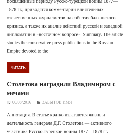
посвящённые периоду Русско-турецкой войны 1877—
1878 гг.; приводятся комментарии влиятельных
отечественных журналистов на события балканского
кризиса, а также их анализ действий русской и западной
дипломатии в «восточном вопросе». Summary. The article
studies the conservative press publications in the Russian
Empire devoted to the
ЧИТАТЬ
Столетова наградили Владимиром с
мечами
06/08/2016
Дежурный по Редакции
ЗАБЫТОЕ ИМЯ
Аннотация. В статье кратко излагаются жизнь и
деятельность генерала Д.Г. Столетова — активного
участника Русско-турецкой войны 1877—1878 гг.