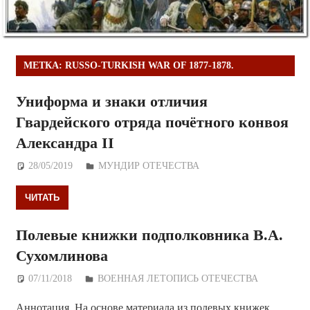
МЕТКА:
RUSSO-TURKISH WAR OF 1877-1878.
Униформа и знаки отличия
Гвардейского отряда почётного конвоя
Александра II
28/05/2019
Дежурный по Редакции
МУНДИР ОТЕЧЕСТВА
ЧИТАТЬ
Полевые книжки подполковника В.А.
Сухомлинова
07/11/2018
Дежурный по Редакции
ВОЕННАЯ ЛЕТОПИСЬ ОТЕЧЕСТВА
Аннотация. На основе материала из полевых книжек