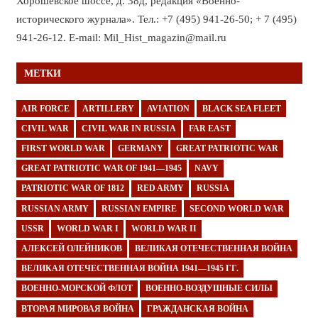
Хорошёвское шоссе, д. 38д, редакция «Военно-
исторического журнала». Тел.: +7 (495) 941-26-50; + 7 (495)
941-26-12. E-mail: Mil_Hist_magazin@mail.ru
МЕТКИ
AIR FORCE
ARTILLERY
AVIATION
BLACK SEA FLEET
CIVIL WAR
CIVIL WAR IN RUSSIA
FAR EAST
FIRST WORLD WAR
GERMANY
GREAT PATRIOTIC WAR
GREAT PATRIOTIC WAR OF 1941—1945
NAVY
PATRIOTIC WAR OF 1812
RED ARMY
RUSSIA
RUSSIAN ARMY
RUSSIAN EMPIRE
SECOND WORLD WAR
USSR
WORLD WAR I
WORLD WAR II
АЛЕКСЕЙ ОЛЕЙНИКОВ
ВЕЛИКАЯ ОТЕЧЕСТВЕННАЯ ВОЙНА
ВЕЛИКАЯ ОТЕЧЕСТВЕННАЯ ВОЙНА 1941—1945 ГГ.
ВОЕННО-МОРСКОЙ ФЛОТ
ВОЕННО-ВОЗДУШНЫЕ СИЛЫ
ВТОРАЯ МИРОВАЯ ВОЙНА
ГРАЖДАНСКАЯ ВОЙНА