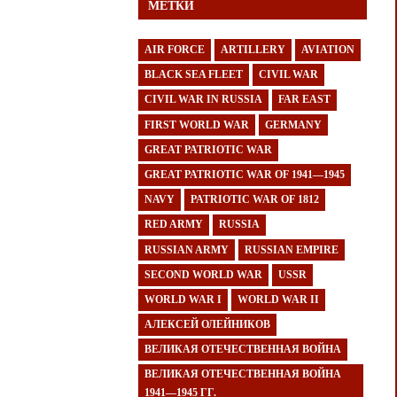
МЕТКИ
AIR FORCE
ARTILLERY
AVIATION
BLACK SEA FLEET
CIVIL WAR
CIVIL WAR IN RUSSIA
FAR EAST
FIRST WORLD WAR
GERMANY
GREAT PATRIOTIC WAR
GREAT PATRIOTIC WAR OF 1941—1945
NAVY
PATRIOTIC WAR OF 1812
RED ARMY
RUSSIA
RUSSIAN ARMY
RUSSIAN EMPIRE
SECOND WORLD WAR
USSR
WORLD WAR I
WORLD WAR II
АЛЕКСЕЙ ОЛЕЙНИКОВ
ВЕЛИКАЯ ОТЕЧЕСТВЕННАЯ ВОЙНА
ВЕЛИКАЯ ОТЕЧЕСТВЕННАЯ ВОЙНА
1941—1945 ГГ.