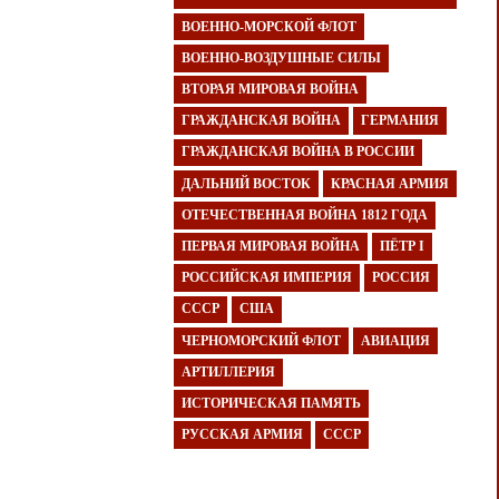
ВОЕННО-МОРСКОЙ ФЛОТ
ВОЕННО-ВОЗДУШНЫЕ СИЛЫ
ВТОРАЯ МИРОВАЯ ВОЙНА
ГРАЖДАНСКАЯ ВОЙНА
ГЕРМАНИЯ
ГРАЖДАНСКАЯ ВОЙНА В РОССИИ
ДАЛЬНИЙ ВОСТОК
КРАСНАЯ АРМИЯ
ОТЕЧЕСТВЕННАЯ ВОЙНА 1812 ГОДА
ПЕРВАЯ МИРОВАЯ ВОЙНА
ПЁТР I
РОССИЙСКАЯ ИМПЕРИЯ
РОССИЯ
СССР
США
ЧЕРНОМОРСКИЙ ФЛОТ
АВИАЦИЯ
АРТИЛЛЕРИЯ
ИСТОРИЧЕСКАЯ ПАМЯТЬ
РУССКАЯ АРМИЯ
СССР