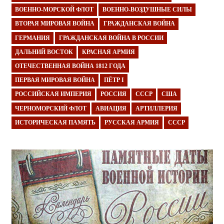
ВОЕННО-МОРСКОЙ ФЛОТ
ВОЕННО-ВОЗДУШНЫЕ СИЛЫ
ВТОРАЯ МИРОВАЯ ВОЙНА
ГРАЖДАНСКАЯ ВОЙНА
ГЕРМАНИЯ
ГРАЖДАНСКАЯ ВОЙНА В РОССИИ
ДАЛЬНИЙ ВОСТОК
КРАСНАЯ АРМИЯ
ОТЕЧЕСТВЕННАЯ ВОЙНА 1812 ГОДА
ПЕРВАЯ МИРОВАЯ ВОЙНА
ПЁТР I
РОССИЙСКАЯ ИМПЕРИЯ
РОССИЯ
СССР
США
ЧЕРНОМОРСКИЙ ФЛОТ
АВИАЦИЯ
АРТИЛЛЕРИЯ
ИСТОРИЧЕСКАЯ ПАМЯТЬ
РУССКАЯ АРМИЯ
СССР