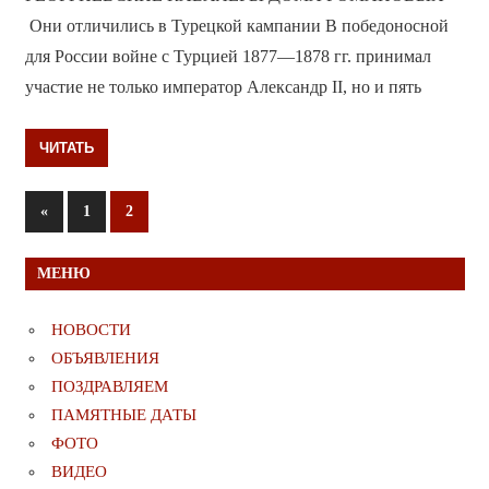
Они отличились в Турецкой кампании В победоносной
для России войне с Турцией 1877—1878 гг. принимал
участие не только император Александр II, но и пять
ЧИТАТЬ
Пагинация
Предыдущие
«
1
2
записи
записей
МЕНЮ
НОВОСТИ
ОБЪЯВЛЕНИЯ
ПОЗДРАВЛЯЕМ
ПАМЯТНЫЕ ДАТЫ
ФОТО
ВИДЕО