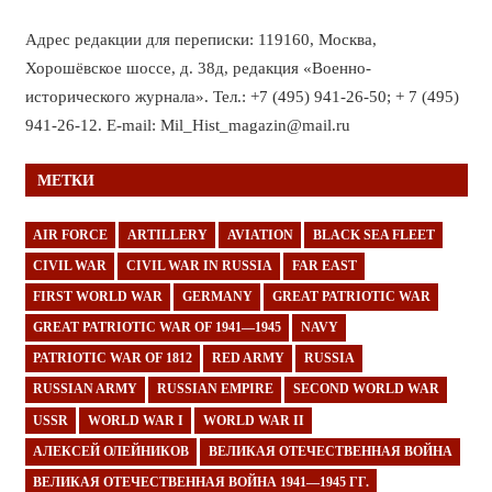
Адрес редакции для переписки: 119160, Москва,
Хорошёвское шоссе, д. 38д, редакция «Военно-
исторического журнала». Тел.: +7 (495) 941-26-50; + 7 (495)
941-26-12. E-mail: Mil_Hist_magazin@mail.ru
МЕТКИ
AIR FORCE
ARTILLERY
AVIATION
BLACK SEA FLEET
CIVIL WAR
CIVIL WAR IN RUSSIA
FAR EAST
FIRST WORLD WAR
GERMANY
GREAT PATRIOTIC WAR
GREAT PATRIOTIC WAR OF 1941—1945
NAVY
PATRIOTIC WAR OF 1812
RED ARMY
RUSSIA
RUSSIAN ARMY
RUSSIAN EMPIRE
SECOND WORLD WAR
USSR
WORLD WAR I
WORLD WAR II
АЛЕКСЕЙ ОЛЕЙНИКОВ
ВЕЛИКАЯ ОТЕЧЕСТВЕННАЯ ВОЙНА
ВЕЛИКАЯ ОТЕЧЕСТВЕННАЯ ВОЙНА 1941—1945 ГГ.