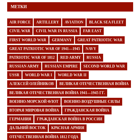
МЕТКИ
AIR FORCE
ARTILLERY
AVIATION
BLACK SEA FLEET
CIVIL WAR
CIVIL WAR IN RUSSIA
FAR EAST
FIRST WORLD WAR
GERMANY
GREAT PATRIOTIC WAR
GREAT PATRIOTIC WAR OF 1941—1945
NAVY
PATRIOTIC WAR OF 1812
RED ARMY
RUSSIA
RUSSIAN ARMY
RUSSIAN EMPIRE
SECOND WORLD WAR
USSR
WORLD WAR I
WORLD WAR II
АЛЕКСЕЙ ОЛЕЙНИКОВ
ВЕЛИКАЯ ОТЕЧЕСТВЕННАЯ ВОЙНА
ВЕЛИКАЯ ОТЕЧЕСТВЕННАЯ ВОЙНА 1941—1945 ГГ.
ВОЕННО-МОРСКОЙ ФЛОТ
ВОЕННО-ВОЗДУШНЫЕ СИЛЫ
ВТОРАЯ МИРОВАЯ ВОЙНА
ГРАЖДАНСКАЯ ВОЙНА
ГЕРМАНИЯ
ГРАЖДАНСКАЯ ВОЙНА В РОССИИ
ДАЛЬНИЙ ВОСТОК
КРАСНАЯ АРМИЯ
ОТЕЧЕСТВЕННАЯ ВОЙНА 1812 ГОДА