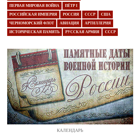
ПЕРВАЯ МИРОВАЯ ВОЙНА
ПЁТР I
РОССИЙСКАЯ ИМПЕРИЯ
РОССИЯ
СССР
США
ЧЕРНОМОРСКИЙ ФЛОТ
АВИАЦИЯ
АРТИЛЛЕРИЯ
ИСТОРИЧЕСКАЯ ПАМЯТЬ
РУССКАЯ АРМИЯ
СССР
КАЛЕНДАРЬ