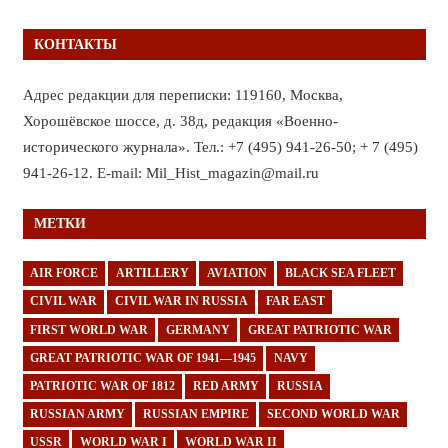
КОНТАКТЫ
Адрес редакции для переписки: 119160, Москва,
Хорошёвское шоссе, д. 38д, редакция «Военно-
исторического журнала». Тел.: +7 (495) 941-26-50; + 7 (495)
941-26-12. E-mail: Mil_Hist_magazin@mail.ru
МЕТКИ
AIR FORCE
ARTILLERY
AVIATION
BLACK SEA FLEET
CIVIL WAR
CIVIL WAR IN RUSSIA
FAR EAST
FIRST WORLD WAR
GERMANY
GREAT PATRIOTIC WAR
GREAT PATRIOTIC WAR OF 1941—1945
NAVY
PATRIOTIC WAR OF 1812
RED ARMY
RUSSIA
RUSSIAN ARMY
RUSSIAN EMPIRE
SECOND WORLD WAR
USSR
WORLD WAR I
WORLD WAR II