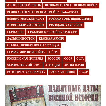
АЛЕКСЕЙ ОЛЕЙНИКОВ
ВЕЛИКАЯ ОТЕЧЕСТВЕННАЯ ВОЙНА
ВЕЛИКАЯ ОТЕЧЕСТВЕННАЯ ВОЙНА 1941—1945 ГГ.
ВОЕННО-МОРСКОЙ ФЛОТ
ВОЕННО-ВОЗДУШНЫЕ СИЛЫ
ВТОРАЯ МИРОВАЯ ВОЙНА
ГРАЖДАНСКАЯ ВОЙНА
ГЕРМАНИЯ
ГРАЖДАНСКАЯ ВОЙНА В РОССИИ
ДАЛЬНИЙ ВОСТОК
КРАСНАЯ АРМИЯ
ОТЕЧЕСТВЕННАЯ ВОЙНА 1812 ГОДА
ПЕРВАЯ МИРОВАЯ ВОЙНА
ПЁТР I
РОССИЙСКАЯ ИМПЕРИЯ
РОССИЯ
СССР
США
ЧЕРНОМОРСКИЙ ФЛОТ
АВИАЦИЯ
АРТИЛЛЕРИЯ
ИСТОРИЧЕСКАЯ ПАМЯТЬ
РУССКАЯ АРМИЯ
СССР