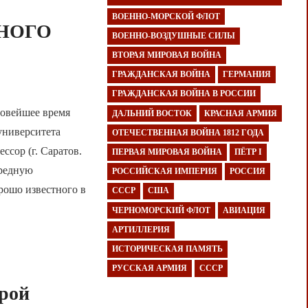
ВОЕННО-МОРСКОЙ ФЛОТ
НОГО
ВОЕННО-ВОЗДУШНЫЕ СИЛЫ
ВТОРАЯ МИРОВАЯ ВОЙНА
ГРАЖДАНСКАЯ ВОЙНА
ГЕРМАНИЯ
ГРАЖДАНСКАЯ ВОЙНА В РОССИИ
овейшее время
ДАЛЬНИЙ ВОСТОК
КРАСНАЯ АРМИЯ
университета
ОТЕЧЕСТВЕННАЯ ВОЙНА 1812 ГОДА
ссор (г. Саратов.
ПЕРВАЯ МИРОВАЯ ВОЙНА
ПЁТР I
ередную
РОССИЙСКАЯ ИМПЕРИЯ
РОССИЯ
рошо известного в
СССР
США
ЧЕРНОМОРСКИЙ ФЛОТ
АВИАЦИЯ
АРТИЛЛЕРИЯ
ИСТОРИЧЕСКАЯ ПАМЯТЬ
РУССКАЯ АРМИЯ
СССР
орой