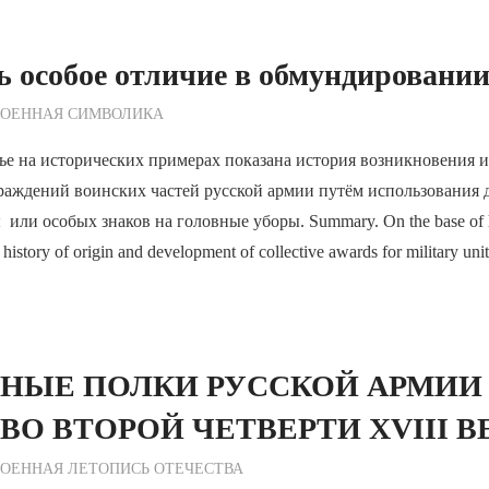
ь особое отличие в обмундирован
ежурный по Редакции
ВОЕННАЯ СИМВОЛИКА
ье на исторических примерах показана история возникновения и
аждений воинских частей русской армии путём использования д
или особых знаков на головные уборы. Summary. On the base of hi
 history of origin and development of collective awards for military unit
РНЫЕ ПОЛКИ РУССКОЙ АРМИИ
ВО ВТОРОЙ ЧЕТВЕРТИ XVIII В
ежурный по Редакции
ОЕННАЯ ЛЕТОПИСЬ ОТЕЧЕСТВА