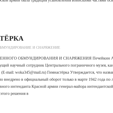
рской армии была традиция усыновления воинскими частями оси
ТЁРКА
ежурный по Редакции
БМУНДИРОВАНИЕ И СНАРЯЖЕНИЕ
ЕННОГО ОБМУНДИРОВАНИЯ И СНАРЯЖЕНИЯ Печейкин Ал
ущий научный сотрудник Центрального пограничного музея, ка
 (E-mail: woka345@mail.ru) Гимнастёрка Утверждается, что назв
о внедрено в официальный оборот только в марте 1942 года по
вного интенданта Красной армии генерал-майора интендантско
 этого решения в