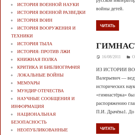
русской императо
ИСТОРИЯ ВОЕННОЙ НАУКИ
войны детей.
ИСТОРИЯ ВОЕННОЙ РАЗВЕДКИ
ИСТОРИЯ ВОИН
ЧИТАТЬ
ИСТОРИЯ ВООРУЖЕНИЯ И
ТЕХНИКИ
ГИМНАС
ИСТОРИЯ ТЫЛА
ИСТОРИЯ: ПРОТИВ ЛЖИ
16/08/2011
Д
О
КНИЖНАЯ ПОЛКА
КРИТИКА И БИБЛИОГРАФИЯ
ИЗ ИСТОРИИ ВО
ЛОКАЛЬНЫЕ ВОЙНЫ
Валерьевич — вед
МЕМУАРЫ
исторических наук
МУНДИР ОТЕЧЕСТВА
«гимнастёрка» был
НАУЧНЫЕ СООБЩЕНИЯ И
распоряжению гла
ИНФОРМАЦИЯ
П.И. Драчёва1. До
НАЦИОНАЛЬНАЯ
БЕЗОПАСНОСТЬ
ЧИТАТЬ
НЕОПУБЛИКОВАННЫЕ