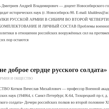
ь Дмитриев Андрей Владимирович — доцент Новосибирского го
дидат исторических наук (г. Новосибирск-90. E-mail: khaldeus@ac
ЛКИ РУССКОЙ АРМИИ В СИБИРИ ВО ВТОРОЙ ЧЕТВЕРТИ X
ОМПЛЕКТОВАНИЕ И ЛИЧНЫЙ СОСТАВ Проблемы военного с
политики в отношении российских вооружённых сил на протяже
 сих пор остаются
не доброе сердце русского солдата»
ежурный по Редакции
РМИЯ И ОБЩЕСТВО
О Котков Вячеслав Михайлович — профессор Военной акаде
ких наук (194064, г. Санкт-Петербург, К-64, Тихорецкий пр-т, д.
ского солдата» Дочери российских полков во второй половине X