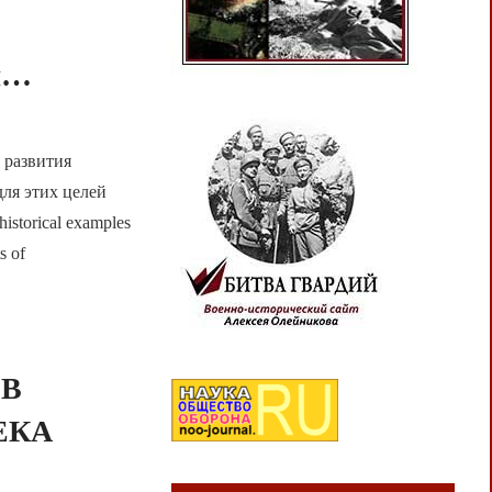
ии…
 развития
ля этих целей
storical examples
s of
 В
ЕКА