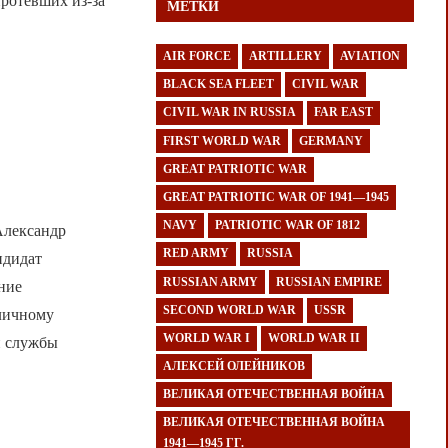
ротевших из-за
МЕТКИ
AIR FORCE
ARTILLERY
AVIATION
BLACK SEA FLEET
CIVIL WAR
CIVIL WAR IN RUSSIA
FAR EAST
FIRST WORLD WAR
GERMANY
GREAT PATRIOTIC WAR
GREAT PATRIOTIC WAR OF 1941—1945
NAVY
PATRIOTIC WAR OF 1812
ександр
RED ARMY
RUSSIA
ндидат
RUSSIAN ARMY
RUSSIAN EMPIRE
ание
SECOND WORLD WAR
USSR
 личному
WORLD WAR I
WORLD WAR II
й службы
АЛЕКСЕЙ ОЛЕЙНИКОВ
ВЕЛИКАЯ ОТЕЧЕСТВЕННАЯ ВОЙНА
ВЕЛИКАЯ ОТЕЧЕСТВЕННАЯ ВОЙНА
1941—1945 ГГ.