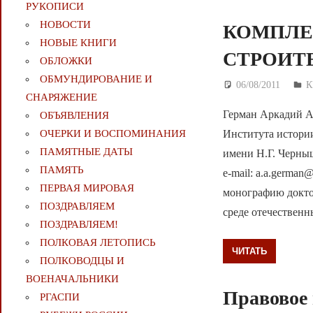
РУКОПИСИ
НОВОСТИ
КОМПЛЕ
НОВЫЕ КНИГИ
СТРОИТ
ОБЛОЖКИ
ОБМУНДИРОВАНИЕ И
06/08/2011
Д
К
СНАРЯЖЕНИЕ
Герман Аркадий А
ОБЪЯВЛЕНИЯ
Института истори
ОЧЕРКИ И ВОСПОМИНАНИЯ
ПАМЯТНЫЕ ДАТЫ
имени Н.Г. Черныш
ПАМЯТЬ
e-mail: a.a.germa
ПЕРВАЯ МИРОВАЯ
монографию доктор
ПОЗДРАВЛЯЕМ
среде отечествен
ПОЗДРАВЛЯЕМ!
ПОЛКОВАЯ ЛЕТОПИСЬ
ЧИТАТЬ
ПОЛКОВОДЦЫ И
ВОЕНАЧАЛЬНИКИ
Правовое 
РГАСПИ