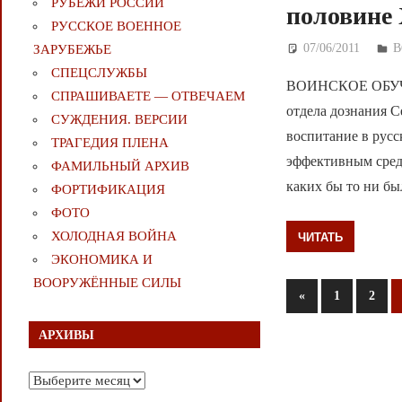
РУБЕЖИ РОССИИ
половине
РУССКОЕ ВОЕННОЕ
07/06/2011
Д
В
ЗАРУБЕЖЬЕ
СПЕЦСЛУЖБЫ
ВОИНСКОЕ ОБУЧЕ
СПРАШИВАЕТЕ — ОТВЕЧАЕМ
отдела дознания С
СУЖДЕНИЯ. ВЕРСИИ
воспитание в рус
ТРАГЕДИЯ ПЛЕНА
эффективным сред
ФАМИЛЬНЫЙ АРХИВ
каких бы то ни бы
ФОРТИФИКАЦИЯ
ФОТО
ХОЛОДНАЯ ВОЙНА
ЧИТАТЬ
ЭКОНОМИКА И
ВООРУЖЁННЫЕ СИЛЫ
Пагинаци
Предыдущие
«
1
2
записи
записей
АРХИВЫ
Архивы