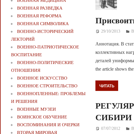
ВОЕННАЯ МЕДИЦИНА
ВОЕННАЯ РАЗВЕДКА
ВОЕННАЯ РЕФОРМА
Присвоит
ВОЕННАЯ СИМВОЛИКА
ВОЕННО-ИСТОРИЧЕСКИЙ
29/10/2013
Д
ЛЕКТОРИЙ
Аннотация. В стат
ВОЕННО-ПАТРИОТИЧЕСКОЕ
коллективных нагр
ВОСПИТАНИЕ
деталей униформы 
ВОЕННО-ПОЛИТИЧЕСКИE
the article shows the
ОТНОШЕНИЯ
ВОЕННОЕ ИСКУССТВО
ЧИТАТЬ
ВОЕННОЕ СТРОИТЕЛЬСТВО
ВОЕННОПЛЕННЫЕ: ПРОБЛЕМЫ
И РЕШЕНИЯ
РЕГУЛЯ
ВОЕННЫЕ МУЗЕИ
СИБИРИ 
ВОИНСКОЕ ОБУЧЕНИЕ
ВОСПОМИНАНИЯ И ОЧЕРКИ
07/07/2012
Д
В
ВТОРАЯ МИРОВАЯ