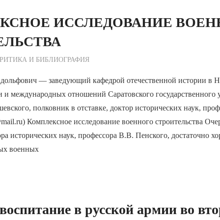
КСНОЕ ИССЛЕДОВАНИЕ ВОЕН
ЕЛЬСТВА
ежурный по Редакции
РИТИКА И БИБЛИОГРАФИЯ
дольфович — заведующий кафедрой отечественной истории в Н
и и международных отношений Саратовского государственного 
евского, полковник в отставке, доктор исторических наук, профе
n@mail.ru) Комплексное исследование военного строительства Оч
а исторических наук, профессора В.В. Пенского, достаточно хо
ных военных
воспитание в русской армии во вт