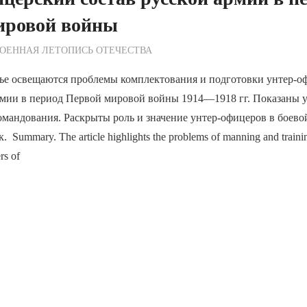
ировой войны
ежурный по Редакции
ОЕННАЯ ЛЕТОПИСЬ ОТЕЧЕСТВА
тье освещаются проблемы комплектования и подготовки унтер-о
рмии в период Первой мировой войны 1914—1918 гг. Показаны у
омандования. Раскрыты роль и значение унтер-офицеров в боево
 Summary. The article highlights the problems of manning and traini
rs of