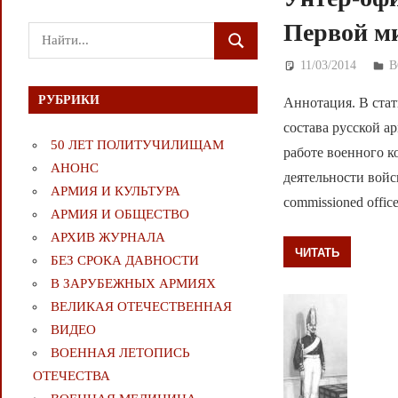
Первой м
Поиск
ПОИСК
для:
11/03/2014
Д
В
РУБРИКИ
Аннотация. В ста
состава русской а
50 ЛЕТ ПОЛИТУЧИЛИЩАМ
работе военного к
АНОНС
деятельности войск.
АРМИЯ И КУЛЬТУРА
commissioned office
АРМИЯ И ОБЩЕСТВО
АРХИВ ЖУРНАЛА
ЧИТАТЬ
БЕЗ СРОКА ДАВНОСТИ
В ЗАРУБЕЖНЫХ АРМИЯХ
ВЕЛИКАЯ ОТЕЧЕСТВЕННАЯ
ВИДЕО
ВОЕННАЯ ЛЕТОПИСЬ
ОТЕЧЕСТВА