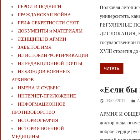
ГЕРОИ И ПОДВИГИ
Полковая летопис
ГРАЖДАНСКАЯ ВОЙНА
университета, кан
ГРИФ СЕКРЕТНОСТИ СНЯТ
РЕГУЛЯРНЫЕ ПО
ДОКУМЕНТЫ и МАТЕРИАЛЫ
ДИСЛОКАЦИЯ, К
ЖЕНЩИНЫ В АРМИИ
государственной 
ЗАБЫТОЕ ИМЯ
XVIII столетия до
ИЗ ИСТОРИИ ФОРТИФИКАЦИИ
ИЗ РЕДАКЦИОННОЙ ПОЧТЫ
ЧИТАТЬ
ИЗ ФОНДОВ ВОЕННЫХ
АРХИВОВ
«Если бы 
ИМЕНА И СУДЬБЫ
ИНТЕРНЕТ-ПРИЛОЖЕНИЕ
03/09/2011
Д
А
ИНФОРМАЦИОННОЕ
ПРОТИВОБОРСТВО
АРМИЯ И ОБЩЕСТВ
ИСТОРИОГРАФИЯ
доктор педагогичес
ИСТОРИЯ ВОЕННОЙ
доброе сердце рус
МЕДИЦИНЫ