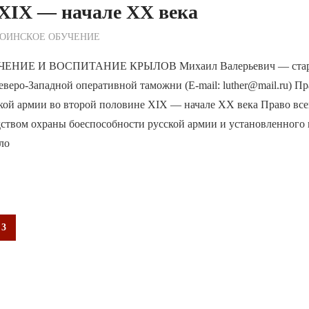
 XIX — начале ХХ века
ежурный по Редакции
ОИНСКОЕ ОБУЧЕНИЕ
НИЕ И ВОСПИТАНИЕ КРЫЛОВ Михаил Валерьевич — старш
еверо-Западной оперативной таможни (E-mail: luther@mail.ru) П
ской армии во второй половине XIX — начале ХХ века Право все
ством охраны боеспособности русской армии и установленного в
ло
я
3