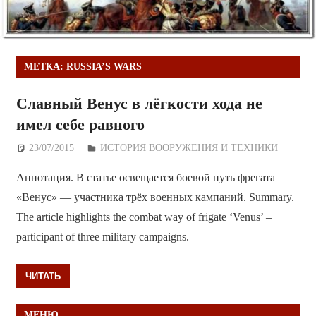
МЕТКА:
RUSSIA’S WARS
Славный Венус в лёгкости хода не
имел себе равного
23/07/2015
Дежурный по Редакции
ИСТОРИЯ ВООРУЖЕНИЯ И ТЕХНИКИ
Аннотация. В статье освещается боевой путь фрегата
«Венус» — участника трёх военных кампаний. Summary.
The article highlights the combat way of frigate ‘Venus’ –
participant of three military campaigns.
ЧИТАТЬ
МЕНЮ