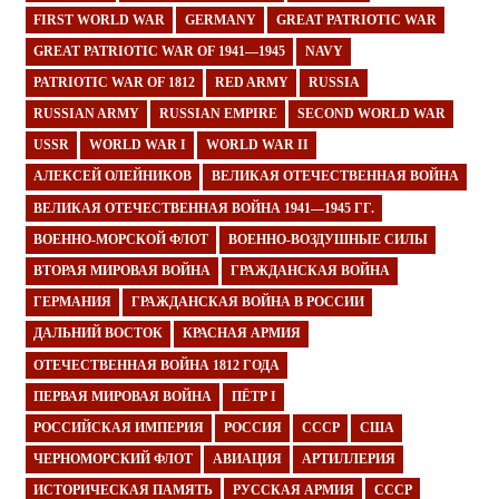
FIRST WORLD WAR
GERMANY
GREAT PATRIOTIC WAR
GREAT PATRIOTIC WAR OF 1941—1945
NAVY
PATRIOTIC WAR OF 1812
RED ARMY
RUSSIA
RUSSIAN ARMY
RUSSIAN EMPIRE
SECOND WORLD WAR
USSR
WORLD WAR I
WORLD WAR II
АЛЕКСЕЙ ОЛЕЙНИКОВ
ВЕЛИКАЯ ОТЕЧЕСТВЕННАЯ ВОЙНА
ВЕЛИКАЯ ОТЕЧЕСТВЕННАЯ ВОЙНА 1941—1945 ГГ.
ВОЕННО-МОРСКОЙ ФЛОТ
ВОЕННО-ВОЗДУШНЫЕ СИЛЫ
ВТОРАЯ МИРОВАЯ ВОЙНА
ГРАЖДАНСКАЯ ВОЙНА
ГЕРМАНИЯ
ГРАЖДАНСКАЯ ВОЙНА В РОССИИ
ДАЛЬНИЙ ВОСТОК
КРАСНАЯ АРМИЯ
ОТЕЧЕСТВЕННАЯ ВОЙНА 1812 ГОДА
ПЕРВАЯ МИРОВАЯ ВОЙНА
ПЁТР I
РОССИЙСКАЯ ИМПЕРИЯ
РОССИЯ
СССР
США
ЧЕРНОМОРСКИЙ ФЛОТ
АВИАЦИЯ
АРТИЛЛЕРИЯ
ИСТОРИЧЕСКАЯ ПАМЯТЬ
РУССКАЯ АРМИЯ
СССР