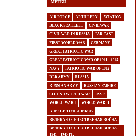
МЕТКИ
AIR FORCE
ARTILLERY
AVIATION
BLACK SEA FLEET
CIVIL WAR
CIVIL WAR IN RUSSIA
FAR EAST
FIRST WORLD WAR
GERMANY
GREAT PATRIOTIC WAR
GREAT PATRIOTIC WAR OF 1941—1945
NAVY
PATRIOTIC WAR OF 1812
RED ARMY
RUSSIA
RUSSIAN ARMY
RUSSIAN EMPIRE
SECOND WORLD WAR
USSR
WORLD WAR I
WORLD WAR II
АЛЕКСЕЙ ОЛЕЙНИКОВ
ВЕЛИКАЯ ОТЕЧЕСТВЕННАЯ ВОЙНА
ВЕЛИКАЯ ОТЕЧЕСТВЕННАЯ ВОЙНА
1941—1945 ГГ.