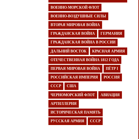
ВОЕННО-МОРСКОЙ ФЛОТ
ВОЕННО-ВОЗДУШНЫЕ СИЛЫ
ВТОРАЯ МИРОВАЯ ВОЙНА
ГРАЖДАНСКАЯ ВОЙНА
ГЕРМАНИЯ
ГРАЖДАНСКАЯ ВОЙНА В РОССИИ
ДАЛЬНИЙ ВОСТОК
КРАСНАЯ АРМИЯ
ОТЕЧЕСТВЕННАЯ ВОЙНА 1812 ГОДА
ПЕРВАЯ МИРОВАЯ ВОЙНА
ПЁТР I
РОССИЙСКАЯ ИМПЕРИЯ
РОССИЯ
СССР
США
ЧЕРНОМОРСКИЙ ФЛОТ
АВИАЦИЯ
АРТИЛЛЕРИЯ
ИСТОРИЧЕСКАЯ ПАМЯТЬ
РУССКАЯ АРМИЯ
СССР