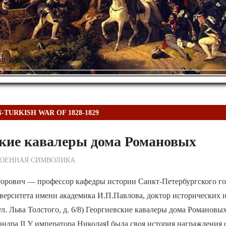
-TURKISH WAR OF 1828-1829
ские кавалеры дома Романовых
ежурный по Редакции
ОЕННАЯ СИМВОЛИКА
орович — профессор кафедры истории Санкт-Петербургского го
ерситета имени академика И.П.Павлова, доктор исторических н
ул. Льва Толстого, д. 6/8) Георгиевские кавалеры дома Романов
андра II У императора НиколаяI была своя история награждения