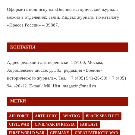
Оформить подписку на «Военно-исторический журнал»
можно в отделениях связи. Индекс журнала по каталогу
«Пресса России» – 39887.
КОНТАКТЫ
Адрес редакции для переписки: 119160, Москва,
Хорошёвское шоссе, д. 38д, редакция «Военно-
исторического журнала». Тел.: +7 (495) 941-26-50; + 7 (495)
941-26-12. E-mail: Mil_Hist_magazin@mail.ru
МЕТКИ
AIR FORCE
ARTILLERY
AVIATION
BLACK SEA FLEET
CIVIL WAR
CIVIL WAR IN RUSSIA
FAR EAST
FIRST WORLD WAR
GERMANY
GREAT PATRIOTIC WAR