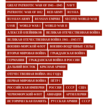
GREAT PATRIOTIC WAR OF 1941—1945
NAVY
PATRIOTIC WAR OF 1812
RED ARMY
RUSSIA
RUSSIAN ARMY
RUSSIAN EMPIRE
SECOND WORLD WAR
USSR
WORLD WAR I
WORLD WAR II
АЛЕКСЕЙ ОЛЕЙНИКОВ
ВЕЛИКАЯ ОТЕЧЕСТВЕННАЯ ВОЙНА
ВЕЛИКАЯ ОТЕЧЕСТВЕННАЯ ВОЙНА 1941—1945 ГГ.
ВОЕННО-МОРСКОЙ ФЛОТ
ВОЕННО-ВОЗДУШНЫЕ СИЛЫ
ВТОРАЯ МИРОВАЯ ВОЙНА
ГРАЖДАНСКАЯ ВОЙНА
ГЕРМАНИЯ
ГРАЖДАНСКАЯ ВОЙНА В РОССИИ
ДАЛЬНИЙ ВОСТОК
КРАСНАЯ АРМИЯ
ОТЕЧЕСТВЕННАЯ ВОЙНА 1812 ГОДА
ПЕРВАЯ МИРОВАЯ ВОЙНА
ПЁТР I
РОССИЙСКАЯ ИМПЕРИЯ
РОССИЯ
СССР
США
ЧЕРНОМОРСКИЙ ФЛОТ
АВИАЦИЯ
АРТИЛЛЕРИЯ
ИСТОРИЧЕСКАЯ ПАМЯТЬ
РУССКАЯ АРМИЯ
СССР