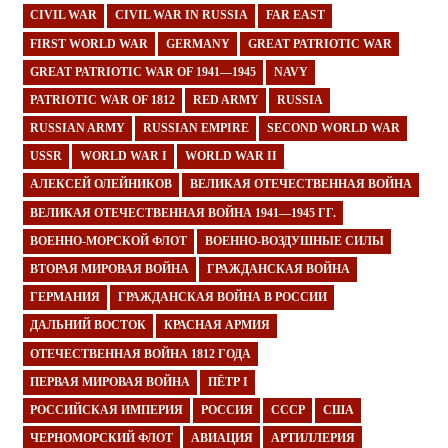
CIVIL WAR
CIVIL WAR IN RUSSIA
FAR EAST
FIRST WORLD WAR
GERMANY
GREAT PATRIOTIC WAR
GREAT PATRIOTIC WAR OF 1941—1945
NAVY
PATRIOTIC WAR OF 1812
RED ARMY
RUSSIA
RUSSIAN ARMY
RUSSIAN EMPIRE
SECOND WORLD WAR
USSR
WORLD WAR I
WORLD WAR II
АЛЕКСЕЙ ОЛЕЙНИКОВ
ВЕЛИКАЯ ОТЕЧЕСТВЕННАЯ ВОЙНА
ВЕЛИКАЯ ОТЕЧЕСТВЕННАЯ ВОЙНА 1941—1945 ГГ.
ВОЕННО-МОРСКОЙ ФЛОТ
ВОЕННО-ВОЗДУШНЫЕ СИЛЫ
ВТОРАЯ МИРОВАЯ ВОЙНА
ГРАЖДАНСКАЯ ВОЙНА
ГЕРМАНИЯ
ГРАЖДАНСКАЯ ВОЙНА В РОССИИ
ДАЛЬНИЙ ВОСТОК
КРАСНАЯ АРМИЯ
ОТЕЧЕСТВЕННАЯ ВОЙНА 1812 ГОДА
ПЕРВАЯ МИРОВАЯ ВОЙНА
ПЁТР I
РОССИЙСКАЯ ИМПЕРИЯ
РОССИЯ
СССР
США
ЧЕРНОМОРСКИЙ ФЛОТ
АВИАЦИЯ
АРТИЛЛЕРИЯ