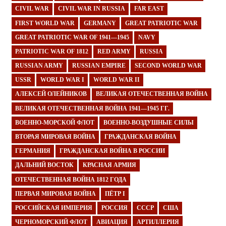
CIVIL WAR
CIVIL WAR IN RUSSIA
FAR EAST
FIRST WORLD WAR
GERMANY
GREAT PATRIOTIC WAR
GREAT PATRIOTIC WAR OF 1941—1945
NAVY
PATRIOTIC WAR OF 1812
RED ARMY
RUSSIA
RUSSIAN ARMY
RUSSIAN EMPIRE
SECOND WORLD WAR
USSR
WORLD WAR I
WORLD WAR II
АЛЕКСЕЙ ОЛЕЙНИКОВ
ВЕЛИКАЯ ОТЕЧЕСТВЕННАЯ ВОЙНА
ВЕЛИКАЯ ОТЕЧЕСТВЕННАЯ ВОЙНА 1941—1945 ГГ.
ВОЕННО-МОРСКОЙ ФЛОТ
ВОЕННО-ВОЗДУШНЫЕ СИЛЫ
ВТОРАЯ МИРОВАЯ ВОЙНА
ГРАЖДАНСКАЯ ВОЙНА
ГЕРМАНИЯ
ГРАЖДАНСКАЯ ВОЙНА В РОССИИ
ДАЛЬНИЙ ВОСТОК
КРАСНАЯ АРМИЯ
ОТЕЧЕСТВЕННАЯ ВОЙНА 1812 ГОДА
ПЕРВАЯ МИРОВАЯ ВОЙНА
ПЁТР I
РОССИЙСКАЯ ИМПЕРИЯ
РОССИЯ
СССР
США
ЧЕРНОМОРСКИЙ ФЛОТ
АВИАЦИЯ
АРТИЛЛЕРИЯ