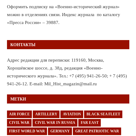
Оформить подписку на «Военно-исторический журнал»
можно в отделениях связи. Индекс журнала по каталогу
«Пресса России» – 39887.
КОНТАКТЫ
Адрес редакции для переписки: 119160, Москва,
Хорошёвское шоссе, д. 38д, редакция «Военно-
исторического журнала». Тел.: +7 (495) 941-26-50; + 7 (495)
941-26-12. E-mail: Mil_Hist_magazin@mail.ru
МЕТКИ
AIR FORCE
ARTILLERY
AVIATION
BLACK SEA FLEET
CIVIL WAR
CIVIL WAR IN RUSSIA
FAR EAST
FIRST WORLD WAR
GERMANY
GREAT PATRIOTIC WAR