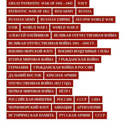
GREAT PATRIOTIC WAR OF 1941—1945
NAVY
PATRIOTIC WAR OF 1812
RED ARMY
RUSSIA
RUSSIAN ARMY
RUSSIAN EMPIRE
SECOND WORLD WAR
USSR
WORLD WAR I
WORLD WAR II
АЛЕКСЕЙ ОЛЕЙНИКОВ
ВЕЛИКАЯ ОТЕЧЕСТВЕННАЯ ВОЙНА
ВЕЛИКАЯ ОТЕЧЕСТВЕННАЯ ВОЙНА 1941—1945 ГГ.
ВОЕННО-МОРСКОЙ ФЛОТ
ВОЕННО-ВОЗДУШНЫЕ СИЛЫ
ВТОРАЯ МИРОВАЯ ВОЙНА
ГРАЖДАНСКАЯ ВОЙНА
ГЕРМАНИЯ
ГРАЖДАНСКАЯ ВОЙНА В РОССИИ
ДАЛЬНИЙ ВОСТОК
КРАСНАЯ АРМИЯ
ОТЕЧЕСТВЕННАЯ ВОЙНА 1812 ГОДА
ПЕРВАЯ МИРОВАЯ ВОЙНА
ПЁТР I
РОССИЙСКАЯ ИМПЕРИЯ
РОССИЯ
СССР
США
ЧЕРНОМОРСКИЙ ФЛОТ
АВИАЦИЯ
АРТИЛЛЕРИЯ
ИСТОРИЧЕСКАЯ ПАМЯТЬ
РУССКАЯ АРМИЯ
СССР