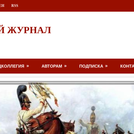
ЕН
RSS
Й ЖУРНАЛ
ДКОЛЛЕГИЯ
АВТОРАМ
ПОДПИСКА
КОНТ