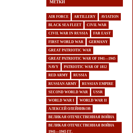
МЕТКИ
AIR FORCE
ARTILLERY
AVIATION
BLACK SEA FLEET
CIVIL WAR
CIVIL WAR IN RUSSIA
FAR EAST
FIRST WORLD WAR
GERMANY
GREAT PATRIOTIC WAR
GREAT PATRIOTIC WAR OF 1941—1945
NAVY
PATRIOTIC WAR OF 1812
RED ARMY
RUSSIA
RUSSIAN ARMY
RUSSIAN EMPIRE
SECOND WORLD WAR
USSR
WORLD WAR I
WORLD WAR II
АЛЕКСЕЙ ОЛЕЙНИКОВ
ВЕЛИКАЯ ОТЕЧЕСТВЕННАЯ ВОЙНА
ВЕЛИКАЯ ОТЕЧЕСТВЕННАЯ ВОЙНА
1941—1945 ГГ.