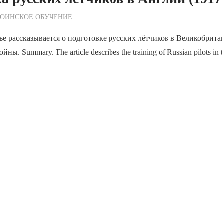
ежурный по Редакции
ВОИНСКОЕ ОБУЧЕНИЕ
ье рассказывается о подготовке русских лётчиков в Великобрит
ы. Summary. The article describes the training of Russian pilots in