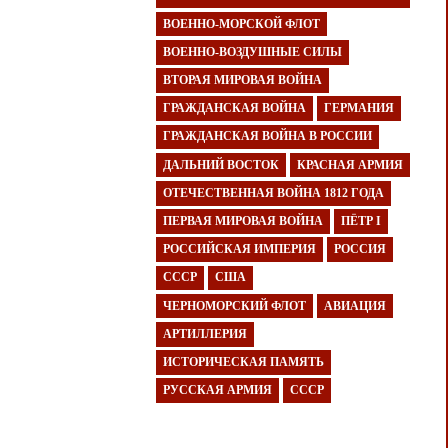
ВОЕННО-МОРСКОЙ ФЛОТ
ВОЕННО-ВОЗДУШНЫЕ СИЛЫ
ВТОРАЯ МИРОВАЯ ВОЙНА
ГРАЖДАНСКАЯ ВОЙНА
ГЕРМАНИЯ
ГРАЖДАНСКАЯ ВОЙНА В РОССИИ
ДАЛЬНИЙ ВОСТОК
КРАСНАЯ АРМИЯ
ОТЕЧЕСТВЕННАЯ ВОЙНА 1812 ГОДА
ПЕРВАЯ МИРОВАЯ ВОЙНА
ПЁТР I
РОССИЙСКАЯ ИМПЕРИЯ
РОССИЯ
СССР
США
ЧЕРНОМОРСКИЙ ФЛОТ
АВИАЦИЯ
АРТИЛЛЕРИЯ
ИСТОРИЧЕСКАЯ ПАМЯТЬ
РУССКАЯ АРМИЯ
СССР