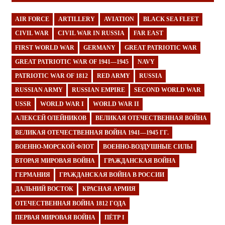
AIR FORCE
ARTILLERY
AVIATION
BLACK SEA FLEET
CIVIL WAR
CIVIL WAR IN RUSSIA
FAR EAST
FIRST WORLD WAR
GERMANY
GREAT PATRIOTIC WAR
GREAT PATRIOTIC WAR OF 1941—1945
NAVY
PATRIOTIC WAR OF 1812
RED ARMY
RUSSIA
RUSSIAN ARMY
RUSSIAN EMPIRE
SECOND WORLD WAR
USSR
WORLD WAR I
WORLD WAR II
АЛЕКСЕЙ ОЛЕЙНИКОВ
ВЕЛИКАЯ ОТЕЧЕСТВЕННАЯ ВОЙНА
ВЕЛИКАЯ ОТЕЧЕСТВЕННАЯ ВОЙНА 1941—1945 ГГ.
ВОЕННО-МОРСКОЙ ФЛОТ
ВОЕННО-ВОЗДУШНЫЕ СИЛЫ
ВТОРАЯ МИРОВАЯ ВОЙНА
ГРАЖДАНСКАЯ ВОЙНА
ГЕРМАНИЯ
ГРАЖДАНСКАЯ ВОЙНА В РОССИИ
ДАЛЬНИЙ ВОСТОК
КРАСНАЯ АРМИЯ
ОТЕЧЕСТВЕННАЯ ВОЙНА 1812 ГОДА
ПЕРВАЯ МИРОВАЯ ВОЙНА
ПЁТР I