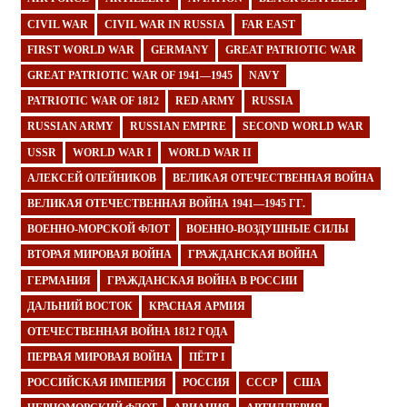
CIVIL WAR
CIVIL WAR IN RUSSIA
FAR EAST
FIRST WORLD WAR
GERMANY
GREAT PATRIOTIC WAR
GREAT PATRIOTIC WAR OF 1941—1945
NAVY
PATRIOTIC WAR OF 1812
RED ARMY
RUSSIA
RUSSIAN ARMY
RUSSIAN EMPIRE
SECOND WORLD WAR
USSR
WORLD WAR I
WORLD WAR II
АЛЕКСЕЙ ОЛЕЙНИКОВ
ВЕЛИКАЯ ОТЕЧЕСТВЕННАЯ ВОЙНА
ВЕЛИКАЯ ОТЕЧЕСТВЕННАЯ ВОЙНА 1941—1945 ГГ.
ВОЕННО-МОРСКОЙ ФЛОТ
ВОЕННО-ВОЗДУШНЫЕ СИЛЫ
ВТОРАЯ МИРОВАЯ ВОЙНА
ГРАЖДАНСКАЯ ВОЙНА
ГЕРМАНИЯ
ГРАЖДАНСКАЯ ВОЙНА В РОССИИ
ДАЛЬНИЙ ВОСТОК
КРАСНАЯ АРМИЯ
ОТЕЧЕСТВЕННАЯ ВОЙНА 1812 ГОДА
ПЕРВАЯ МИРОВАЯ ВОЙНА
ПЁТР I
РОССИЙСКАЯ ИМПЕРИЯ
РОССИЯ
СССР
США