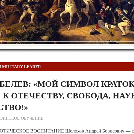
N MILITARY LEADER
ОБЕЛЕВ: «МОЙ СИМВОЛ КРАТОК
К ОТЕЧЕСТВУ, СВОБОДА, НАУ
СТВО!»
ежурный по Редакции
ОИНСКОЕ ОБУЧЕНИЕ
ИЧЕСКОЕ ВОСПИТАНИЕ Шолохов Андрей Борисович — гла