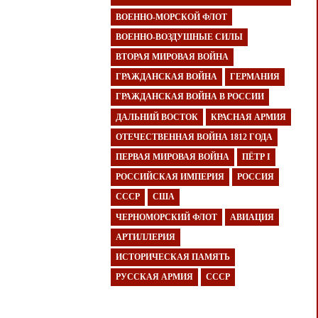
ВОЕННО-МОРСКОЙ ФЛОТ
ВОЕННО-ВОЗДУШНЫЕ СИЛЫ
ВТОРАЯ МИРОВАЯ ВОЙНА
ГРАЖДАНСКАЯ ВОЙНА
ГЕРМАНИЯ
ГРАЖДАНСКАЯ ВОЙНА В РОССИИ
ДАЛЬНИЙ ВОСТОК
КРАСНАЯ АРМИЯ
ОТЕЧЕСТВЕННАЯ ВОЙНА 1812 ГОДА
ПЕРВАЯ МИРОВАЯ ВОЙНА
ПЁТР I
РОССИЙСКАЯ ИМПЕРИЯ
РОССИЯ
СССР
США
ЧЕРНОМОРСКИЙ ФЛОТ
АВИАЦИЯ
АРТИЛЛЕРИЯ
ИСТОРИЧЕСКАЯ ПАМЯТЬ
РУССКАЯ АРМИЯ
СССР