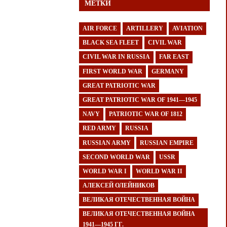
МЕТКИ
AIR FORCE
ARTILLERY
AVIATION
BLACK SEA FLEET
CIVIL WAR
CIVIL WAR IN RUSSIA
FAR EAST
FIRST WORLD WAR
GERMANY
GREAT PATRIOTIC WAR
GREAT PATRIOTIC WAR OF 1941—1945
NAVY
PATRIOTIC WAR OF 1812
RED ARMY
RUSSIA
RUSSIAN ARMY
RUSSIAN EMPIRE
SECOND WORLD WAR
USSR
WORLD WAR I
WORLD WAR II
АЛЕКСЕЙ ОЛЕЙНИКОВ
ВЕЛИКАЯ ОТЕЧЕСТВЕННАЯ ВОЙНА
ВЕЛИКАЯ ОТЕЧЕСТВЕННАЯ ВОЙНА
1941—1945 ГГ.