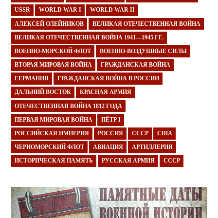
USSR
WORLD WAR I
WORLD WAR II
АЛЕКСЕЙ ОЛЕЙНИКОВ
ВЕЛИКАЯ ОТЕЧЕСТВЕННАЯ ВОЙНА
ВЕЛИКАЯ ОТЕЧЕСТВЕННАЯ ВОЙНА 1941—1945 ГГ.
ВОЕННО-МОРСКОЙ ФЛОТ
ВОЕННО-ВОЗДУШНЫЕ СИЛЫ
ВТОРАЯ МИРОВАЯ ВОЙНА
ГРАЖДАНСКАЯ ВОЙНА
ГЕРМАНИЯ
ГРАЖДАНСКАЯ ВОЙНА В РОССИИ
ДАЛЬНИЙ ВОСТОК
КРАСНАЯ АРМИЯ
ОТЕЧЕСТВЕННАЯ ВОЙНА 1812 ГОДА
ПЕРВАЯ МИРОВАЯ ВОЙНА
ПЁТР I
РОССИЙСКАЯ ИМПЕРИЯ
РОССИЯ
СССР
США
ЧЕРНОМОРСКИЙ ФЛОТ
АВИАЦИЯ
АРТИЛЛЕРИЯ
ИСТОРИЧЕСКАЯ ПАМЯТЬ
РУССКАЯ АРМИЯ
СССР