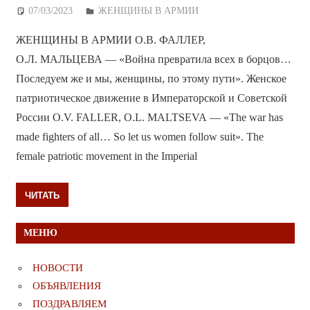
07/03/2023
Дежурный по Редакции
ЖЕНЩИНЫ В АРМИИ
ЖЕНЩИНЫ В АРМИИ О.В. ФАЛЛЕР,
О.Л. МАЛЬЦЕВА — «Война превратила всех в борцов…
Последуем же и мы, женщины, по этому пути». Женское
патриотическое движение в Императорской и Советской
России O.V. FALLER, O.L. MALTSEVA — «The war has
made fighters of all… So let us women follow suit». The
female patriotic movement in the Imperial
ЧИТАТЬ
МЕНЮ
НОВОСТИ
ОБЪЯВЛЕНИЯ
ПОЗДРАВЛЯЕМ