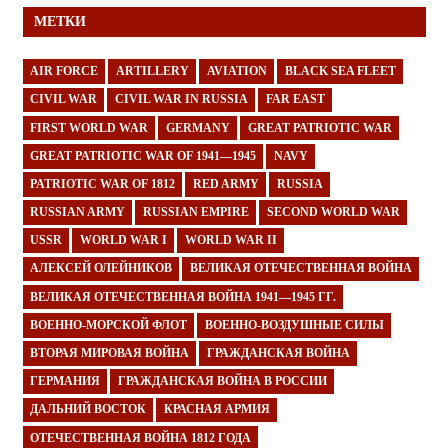
МЕТКИ
AIR FORCE
ARTILLERY
AVIATION
BLACK SEA FLEET
CIVIL WAR
CIVIL WAR IN RUSSIA
FAR EAST
FIRST WORLD WAR
GERMANY
GREAT PATRIOTIC WAR
GREAT PATRIOTIC WAR OF 1941—1945
NAVY
PATRIOTIC WAR OF 1812
RED ARMY
RUSSIA
RUSSIAN ARMY
RUSSIAN EMPIRE
SECOND WORLD WAR
USSR
WORLD WAR I
WORLD WAR II
АЛЕКСЕЙ ОЛЕЙНИКОВ
ВЕЛИКАЯ ОТЕЧЕСТВЕННАЯ ВОЙНА
ВЕЛИКАЯ ОТЕЧЕСТВЕННАЯ ВОЙНА 1941—1945 ГГ.
ВОЕННО-МОРСКОЙ ФЛОТ
ВОЕННО-ВОЗДУШНЫЕ СИЛЫ
ВТОРАЯ МИРОВАЯ ВОЙНА
ГРАЖДАНСКАЯ ВОЙНА
ГЕРМАНИЯ
ГРАЖДАНСКАЯ ВОЙНА В РОССИИ
ДАЛЬНИЙ ВОСТОК
КРАСНАЯ АРМИЯ
ОТЕЧЕСТВЕННАЯ ВОЙНА 1812 ГОДА