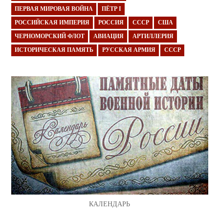
ПЕРВАЯ МИРОВАЯ ВОЙНА
ПЁТР I
РОССИЙСКАЯ ИМПЕРИЯ
РОССИЯ
СССР
США
ЧЕРНОМОРСКИЙ ФЛОТ
АВИАЦИЯ
АРТИЛЛЕРИЯ
ИСТОРИЧЕСКАЯ ПАМЯТЬ
РУССКАЯ АРМИЯ
СССР
КАЛЕНДАРЬ