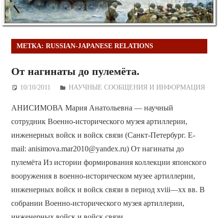
МЕТКА:
RUSSIAN-JAPANESE RELATIONS
От нагинаты до пулемёта.
10/10/2011
Дежурный по Редакции
НАУЧНЫЕ СООБЩЕНИЯ И ИНФОРМАЦИЯ
АНИСИМОВА Мария Анатольевна — научный
сотрудник Военно-исторического музея артиллерии,
инженерных войск и войск связи (Санкт-Петербург. E-
mail: anisimova.mar2010@yandex.ru) От нагинаты до
пулемёта Из истории формирования коллекции японского
вооружения в военно-историческом музее артиллерии,
инженерных войск и войск связи в период xviii—xx вв. В
собрании Военно-исторического музея артиллерии,
инженерных войск и войск связи