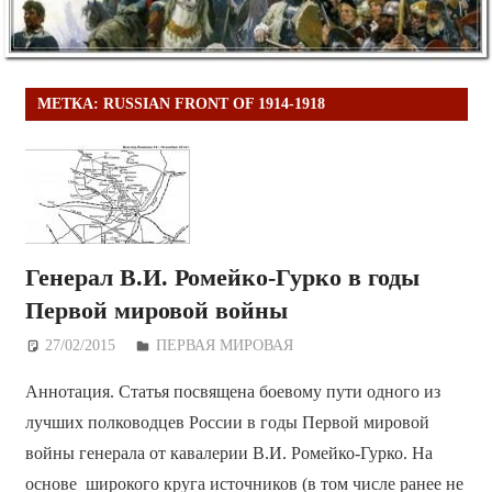
МЕТКА:
RUSSIAN FRONT OF 1914-1918
Генерал В.И. Ромейко-Гурко в годы
Первой мировой войны
27/02/2015
Дежурный по Редакции
ПЕРВАЯ МИРОВАЯ
Аннотация. Статья посвящена боевому пути одного из
лучших полководцев России в годы Первой мировой
войны генерала от кавалерии В.И. Ромейко-Гурко. На
основе широкого круга источников (в том числе ранее не