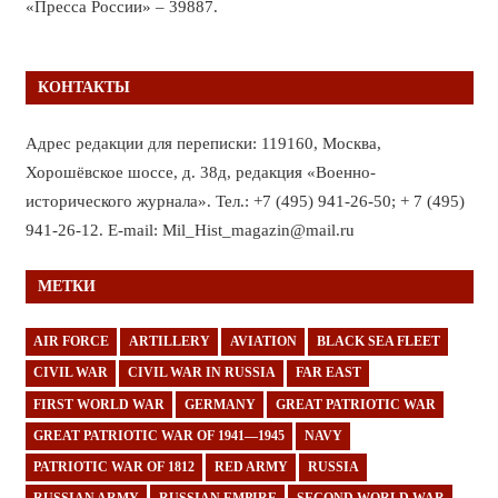
«Пресса России» – 39887.
КОНТАКТЫ
Адрес редакции для переписки: 119160, Москва,
Хорошёвское шоссе, д. 38д, редакция «Военно-
исторического журнала». Тел.: +7 (495) 941-26-50; + 7 (495)
941-26-12. E-mail: Mil_Hist_magazin@mail.ru
МЕТКИ
AIR FORCE
ARTILLERY
AVIATION
BLACK SEA FLEET
CIVIL WAR
CIVIL WAR IN RUSSIA
FAR EAST
FIRST WORLD WAR
GERMANY
GREAT PATRIOTIC WAR
GREAT PATRIOTIC WAR OF 1941—1945
NAVY
PATRIOTIC WAR OF 1812
RED ARMY
RUSSIA