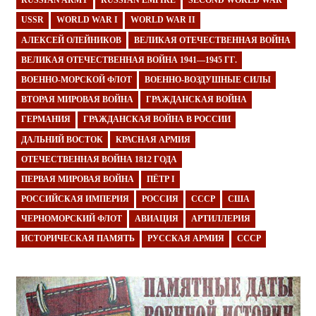
RUSSIAN ARMY
RUSSIAN EMPIRE
SECOND WORLD WAR
USSR
WORLD WAR I
WORLD WAR II
АЛЕКСЕЙ ОЛЕЙНИКОВ
ВЕЛИКАЯ ОТЕЧЕСТВЕННАЯ ВОЙНА
ВЕЛИКАЯ ОТЕЧЕСТВЕННАЯ ВОЙНА 1941—1945 ГГ.
ВОЕННО-МОРСКОЙ ФЛОТ
ВОЕННО-ВОЗДУШНЫЕ СИЛЫ
ВТОРАЯ МИРОВАЯ ВОЙНА
ГРАЖДАНСКАЯ ВОЙНА
ГЕРМАНИЯ
ГРАЖДАНСКАЯ ВОЙНА В РОССИИ
ДАЛЬНИЙ ВОСТОК
КРАСНАЯ АРМИЯ
ОТЕЧЕСТВЕННАЯ ВОЙНА 1812 ГОДА
ПЕРВАЯ МИРОВАЯ ВОЙНА
ПЁТР I
РОССИЙСКАЯ ИМПЕРИЯ
РОССИЯ
СССР
США
ЧЕРНОМОРСКИЙ ФЛОТ
АВИАЦИЯ
АРТИЛЛЕРИЯ
ИСТОРИЧЕСКАЯ ПАМЯТЬ
РУССКАЯ АРМИЯ
СССР