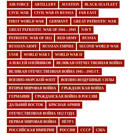
AIR FORCE
ARTILLERY
AVIATION
BLACK SEA FLEET
CIVIL WAR
CIVIL WAR IN RUSSIA
FAR EAST
FIRST WORLD WAR
GERMANY
GREAT PATRIOTIC WAR
GREAT PATRIOTIC WAR OF 1941—1945
NAVY
PATRIOTIC WAR OF 1812
RED ARMY
RUSSIA
RUSSIAN ARMY
RUSSIAN EMPIRE
SECOND WORLD WAR
USSR
WORLD WAR I
WORLD WAR II
АЛЕКСЕЙ ОЛЕЙНИКОВ
ВЕЛИКАЯ ОТЕЧЕСТВЕННАЯ ВОЙНА
ВЕЛИКАЯ ОТЕЧЕСТВЕННАЯ ВОЙНА 1941—1945 ГГ.
ВОЕННО-МОРСКОЙ ФЛОТ
ВОЕННО-ВОЗДУШНЫЕ СИЛЫ
ВТОРАЯ МИРОВАЯ ВОЙНА
ГРАЖДАНСКАЯ ВОЙНА
ГЕРМАНИЯ
ГРАЖДАНСКАЯ ВОЙНА В РОССИИ
ДАЛЬНИЙ ВОСТОК
КРАСНАЯ АРМИЯ
ОТЕЧЕСТВЕННАЯ ВОЙНА 1812 ГОДА
ПЕРВАЯ МИРОВАЯ ВОЙНА
ПЁТР I
РОССИЙСКАЯ ИМПЕРИЯ
РОССИЯ
СССР
США