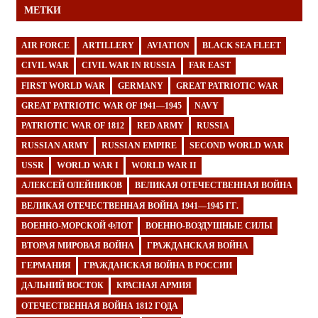
МЕТКИ
AIR FORCE
ARTILLERY
AVIATION
BLACK SEA FLEET
CIVIL WAR
CIVIL WAR IN RUSSIA
FAR EAST
FIRST WORLD WAR
GERMANY
GREAT PATRIOTIC WAR
GREAT PATRIOTIC WAR OF 1941—1945
NAVY
PATRIOTIC WAR OF 1812
RED ARMY
RUSSIA
RUSSIAN ARMY
RUSSIAN EMPIRE
SECOND WORLD WAR
USSR
WORLD WAR I
WORLD WAR II
АЛЕКСЕЙ ОЛЕЙНИКОВ
ВЕЛИКАЯ ОТЕЧЕСТВЕННАЯ ВОЙНА
ВЕЛИКАЯ ОТЕЧЕСТВЕННАЯ ВОЙНА 1941—1945 ГГ.
ВОЕННО-МОРСКОЙ ФЛОТ
ВОЕННО-ВОЗДУШНЫЕ СИЛЫ
ВТОРАЯ МИРОВАЯ ВОЙНА
ГРАЖДАНСКАЯ ВОЙНА
ГЕРМАНИЯ
ГРАЖДАНСКАЯ ВОЙНА В РОССИИ
ДАЛЬНИЙ ВОСТОК
КРАСНАЯ АРМИЯ
ОТЕЧЕСТВЕННАЯ ВОЙНА 1812 ГОДА