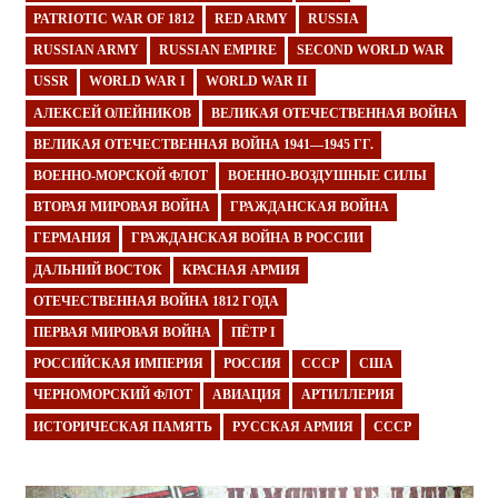
PATRIOTIC WAR OF 1812
RED ARMY
RUSSIA
RUSSIAN ARMY
RUSSIAN EMPIRE
SECOND WORLD WAR
USSR
WORLD WAR I
WORLD WAR II
АЛЕКСЕЙ ОЛЕЙНИКОВ
ВЕЛИКАЯ ОТЕЧЕСТВЕННАЯ ВОЙНА
ВЕЛИКАЯ ОТЕЧЕСТВЕННАЯ ВОЙНА 1941—1945 ГГ.
ВОЕННО-МОРСКОЙ ФЛОТ
ВОЕННО-ВОЗДУШНЫЕ СИЛЫ
ВТОРАЯ МИРОВАЯ ВОЙНА
ГРАЖДАНСКАЯ ВОЙНА
ГЕРМАНИЯ
ГРАЖДАНСКАЯ ВОЙНА В РОССИИ
ДАЛЬНИЙ ВОСТОК
КРАСНАЯ АРМИЯ
ОТЕЧЕСТВЕННАЯ ВОЙНА 1812 ГОДА
ПЕРВАЯ МИРОВАЯ ВОЙНА
ПЁТР I
РОССИЙСКАЯ ИМПЕРИЯ
РОССИЯ
СССР
США
ЧЕРНОМОРСКИЙ ФЛОТ
АВИАЦИЯ
АРТИЛЛЕРИЯ
ИСТОРИЧЕСКАЯ ПАМЯТЬ
РУССКАЯ АРМИЯ
СССР