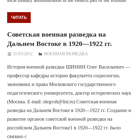
local military administration in the eastern part of the Russian
ЧИТАТЬ
Советская военная разведка на
Дальнем Востоке в 1920—1922 гг.
31/03/2012
Дежурный по Редакции
ВОЕННАЯ РАЗВЕДКА
История военной разведки ШИНИН Олег Васильевич —
профессор кафедры истории факультета социологии,
экономики и права Московского государственного
педагогического университета, доктор исторических наук
(Москва. E-mail: olegvsh@list.ru) Советская военная
разведка на Дальнем Востоке в 1920—1922 гг. Создание и
развитие органов советской военной разведки на
российском Дальнем Востоке1 в 1920—1922 гг. было
связано с