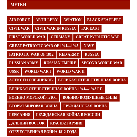
МЕТКИ
AIR FORCE
ARTILLERY
AVIATION
BLACK SEA FLEET
CIVIL WAR
CIVIL WAR IN RUSSIA
FAR EAST
FIRST WORLD WAR
GERMANY
GREAT PATRIOTIC WAR
GREAT PATRIOTIC WAR OF 1941—1945
NAVY
PATRIOTIC WAR OF 1812
RED ARMY
RUSSIA
RUSSIAN ARMY
RUSSIAN EMPIRE
SECOND WORLD WAR
USSR
WORLD WAR I
WORLD WAR II
АЛЕКСЕЙ ОЛЕЙНИКОВ
ВЕЛИКАЯ ОТЕЧЕСТВЕННАЯ ВОЙНА
ВЕЛИКАЯ ОТЕЧЕСТВЕННАЯ ВОЙНА 1941—1945 ГГ.
ВОЕННО-МОРСКОЙ ФЛОТ
ВОЕННО-ВОЗДУШНЫЕ СИЛЫ
ВТОРАЯ МИРОВАЯ ВОЙНА
ГРАЖДАНСКАЯ ВОЙНА
ГЕРМАНИЯ
ГРАЖДАНСКАЯ ВОЙНА В РОССИИ
ДАЛЬНИЙ ВОСТОК
КРАСНАЯ АРМИЯ
ОТЕЧЕСТВЕННАЯ ВОЙНА 1812 ГОДА