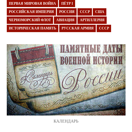
ПЕРВАЯ МИРОВАЯ ВОЙНА
ПЁТР I
РОССИЙСКАЯ ИМПЕРИЯ
РОССИЯ
СССР
США
ЧЕРНОМОРСКИЙ ФЛОТ
АВИАЦИЯ
АРТИЛЛЕРИЯ
ИСТОРИЧЕСКАЯ ПАМЯТЬ
РУССКАЯ АРМИЯ
СССР
КАЛЕНДАРЬ