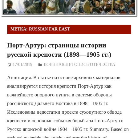
МЕТКА:
RUSSIAN FAR EAST
Порт-Артур: страницы истории
русской крепости (1898—1905 гг.)
17/01/2019
Дежурный по Редакции
ВОЕННАЯ ЛЕТОПИСЬ ОТЕЧЕСТВА
Аннотация. В статье на основе архивных материалов
анализируется история крепости Порт-Артур как
важнейшего опорного пункта в системе обороны
российского Дальнего Востока в 1898—1905 гг.
Исследованы недостатки проекта сухопутного обвода
крепости и основные события борьбы за Порт-Артур в
Русско-японской войне 1904—1905 гг. Summary. Based on
archival materials, the article analyses the history of