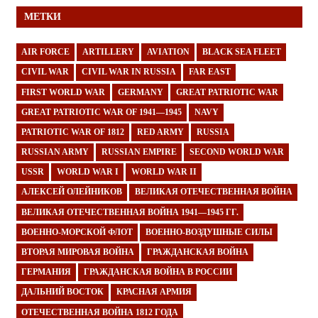
МЕТКИ
AIR FORCE
ARTILLERY
AVIATION
BLACK SEA FLEET
CIVIL WAR
CIVIL WAR IN RUSSIA
FAR EAST
FIRST WORLD WAR
GERMANY
GREAT PATRIOTIC WAR
GREAT PATRIOTIC WAR OF 1941—1945
NAVY
PATRIOTIC WAR OF 1812
RED ARMY
RUSSIA
RUSSIAN ARMY
RUSSIAN EMPIRE
SECOND WORLD WAR
USSR
WORLD WAR I
WORLD WAR II
АЛЕКСЕЙ ОЛЕЙНИКОВ
ВЕЛИКАЯ ОТЕЧЕСТВЕННАЯ ВОЙНА
ВЕЛИКАЯ ОТЕЧЕСТВЕННАЯ ВОЙНА 1941—1945 ГГ.
ВОЕННО-МОРСКОЙ ФЛОТ
ВОЕННО-ВОЗДУШНЫЕ СИЛЫ
ВТОРАЯ МИРОВАЯ ВОЙНА
ГРАЖДАНСКАЯ ВОЙНА
ГЕРМАНИЯ
ГРАЖДАНСКАЯ ВОЙНА В РОССИИ
ДАЛЬНИЙ ВОСТОК
КРАСНАЯ АРМИЯ
ОТЕЧЕСТВЕННАЯ ВОЙНА 1812 ГОДА