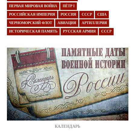
ПЕРВАЯ МИРОВАЯ ВОЙНА
ПЁТР I
РОССИЙСКАЯ ИМПЕРИЯ
РОССИЯ
СССР
США
ЧЕРНОМОРСКИЙ ФЛОТ
АВИАЦИЯ
АРТИЛЛЕРИЯ
ИСТОРИЧЕСКАЯ ПАМЯТЬ
РУССКАЯ АРМИЯ
СССР
КАЛЕНДАРЬ