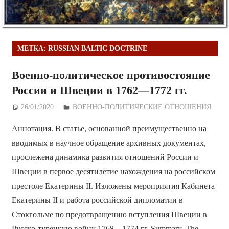
МЕТКА:
RUSSIAN BALTIC DOCTRINE
Военно-политическое противостояние
России и Швеции в 1762—1772 гг.
26/01/2020
Дежурный по Редакции
ВОЕННО-ПОЛИТИЧЕСКИE ОТНОШЕНИЯ
Аннотация. В статье, основанной преимущественно на
вводимых в научное обращение архивных документах,
прослежена динамика развития отношений России и
Швеции в первое десятилетие нахождения на российском
престоле Екатерины II. Изложены мероприятия Кабинета
Екатерины II и работа российской дипломатии в
Стокгольме по предотвращению вступления Швеции в
Русско-турецкую войну 1768—1774 гг. Summary. The