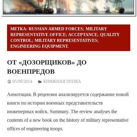
МЕТКА:
RUSSIAN ARMED FORCES; MILITARY
REPRESENTATIVE OFFICE; ACCEPTANCE; QUALITY
CONTROL; MILITARY REPRESENTATIVES;
ENGINEERING EQUIPMENT.
ОТ «ДОЗОРЩИКОВ» ДО
ВОЕНПРЕДОВ
05/08/2014
Дежурный по Редакции
КНИЖНАЯ ПОЛКА
Аннотация. В рецензии анализируется содержание новой
книги по истории военных представительств
инженерных войск. Summary. The review analyses the
contents of a new book on the history of military representative
offices of engineering troops.