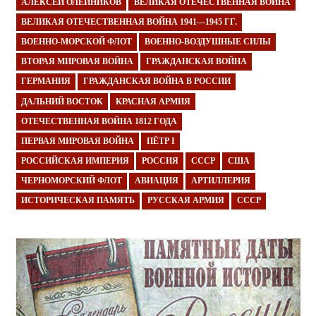
АЛЕКСЕЙ ОЛЕЙНИКОВ
ВЕЛИКАЯ ОТЕЧЕСТВЕННАЯ ВОЙНА
ВЕЛИКАЯ ОТЕЧЕСТВЕННАЯ ВОЙНА 1941—1945 ГГ.
ВОЕННО-МОРСКОЙ ФЛОТ
ВОЕННО-ВОЗДУШНЫЕ СИЛЫ
ВТОРАЯ МИРОВАЯ ВОЙНА
ГРАЖДАНСКАЯ ВОЙНА
ГЕРМАНИЯ
ГРАЖДАНСКАЯ ВОЙНА В РОССИИ
ДАЛЬНИЙ ВОСТОК
КРАСНАЯ АРМИЯ
ОТЕЧЕСТВЕННАЯ ВОЙНА 1812 ГОДА
ПЕРВАЯ МИРОВАЯ ВОЙНА
ПЁТР I
РОССИЙСКАЯ ИМПЕРИЯ
РОССИЯ
СССР
США
ЧЕРНОМОРСКИЙ ФЛОТ
АВИАЦИЯ
АРТИЛЛЕРИЯ
ИСТОРИЧЕСКАЯ ПАМЯТЬ
РУССКАЯ АРМИЯ
СССР