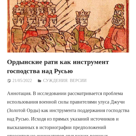
Ордынские рати как инструмент
господства над Русью
21/05/2022
Дежурный по Редакции
СУЖДЕНИЯ. ВЕРСИИ
Аннотация. В исследовании рассматривается проблема
использования военной силы правителями улуса Джучи
(Золотой Орды) как инструмента поддержания господства
над Русью. Исходя из прямых указаний источников и
высказанных в историографии предположений
относительно инициаторов ордынских военных