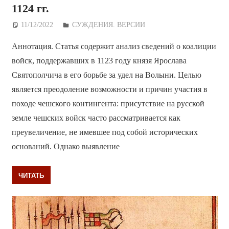
1124 гг.
11/12/2022
Дежурный по Редакции
СУЖДЕНИЯ. ВЕРСИИ
Аннотация. Статья содержит анализ сведений о коалиции
войск, поддержавших в 1123 году князя Ярослава
Святополчича в его борьбе за удел на Волыни. Целью
является преодоление возможности и причин участия в
походе чешского контингента: присутствие на русской
земле чешских войск часто рассматривается как
преувеличение, не имевшее под собой исторических
оснований. Однако выявление
ЧИТАТЬ