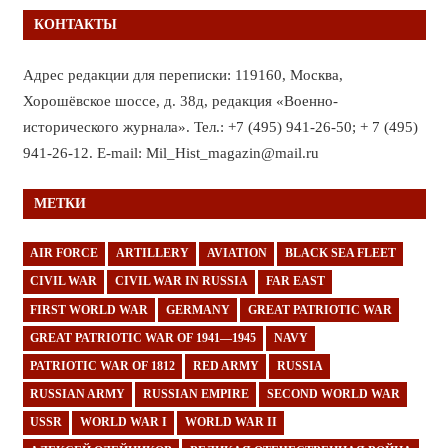
КОНТАКТЫ
Адрес редакции для переписки: 119160, Москва,
Хорошёвское шоссе, д. 38д, редакция «Военно-
исторического журнала». Тел.: +7 (495) 941-26-50; + 7 (495)
941-26-12. E-mail: Mil_Hist_magazin@mail.ru
МЕТКИ
AIR FORCE
ARTILLERY
AVIATION
BLACK SEA FLEET
CIVIL WAR
CIVIL WAR IN RUSSIA
FAR EAST
FIRST WORLD WAR
GERMANY
GREAT PATRIOTIC WAR
GREAT PATRIOTIC WAR OF 1941—1945
NAVY
PATRIOTIC WAR OF 1812
RED ARMY
RUSSIA
RUSSIAN ARMY
RUSSIAN EMPIRE
SECOND WORLD WAR
USSR
WORLD WAR I
WORLD WAR II