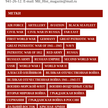
941-26-12. E-mail: Mil_Hist_magazin@mail.ru
МЕТКИ
AIR FORCE
ARTILLERY
AVIATION
BLACK SEA FLEET
CIVIL WAR
CIVIL WAR IN RUSSIA
FAR EAST
FIRST WORLD WAR
GERMANY
GREAT PATRIOTIC WAR
GREAT PATRIOTIC WAR OF 1941—1945
NAVY
PATRIOTIC WAR OF 1812
RED ARMY
RUSSIA
RUSSIAN ARMY
RUSSIAN EMPIRE
SECOND WORLD WAR
USSR
WORLD WAR I
WORLD WAR II
АЛЕКСЕЙ ОЛЕЙНИКОВ
ВЕЛИКАЯ ОТЕЧЕСТВЕННАЯ ВОЙНА
ВЕЛИКАЯ ОТЕЧЕСТВЕННАЯ ВОЙНА 1941—1945 ГГ.
ВОЕННО-МОРСКОЙ ФЛОТ
ВОЕННО-ВОЗДУШНЫЕ СИЛЫ
ВТОРАЯ МИРОВАЯ ВОЙНА
ГРАЖДАНСКАЯ ВОЙНА
ГЕРМАНИЯ
ГРАЖДАНСКАЯ ВОЙНА В РОССИИ
ДАЛЬНИЙ ВОСТОК
КРАСНАЯ АРМИЯ