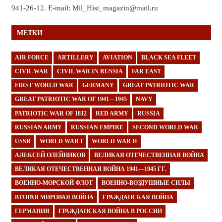
941-26-12. E-mail: Mil_Hist_magazin@mail.ru
МЕТКИ
AIR FORCE
ARTILLERY
AVIATION
BLACK SEA FLEET
CIVIL WAR
CIVIL WAR IN RUSSIA
FAR EAST
FIRST WORLD WAR
GERMANY
GREAT PATRIOTIC WAR
GREAT PATRIOTIC WAR OF 1941—1945
NAVY
PATRIOTIC WAR OF 1812
RED ARMY
RUSSIA
RUSSIAN ARMY
RUSSIAN EMPIRE
SECOND WORLD WAR
USSR
WORLD WAR I
WORLD WAR II
АЛЕКСЕЙ ОЛЕЙНИКОВ
ВЕЛИКАЯ ОТЕЧЕСТВЕННАЯ ВОЙНА
ВЕЛИКАЯ ОТЕЧЕСТВЕННАЯ ВОЙНА 1941—1945 ГГ.
ВОЕННО-МОРСКОЙ ФЛОТ
ВОЕННО-ВОЗДУШНЫЕ СИЛЫ
ВТОРАЯ МИРОВАЯ ВОЙНА
ГРАЖДАНСКАЯ ВОЙНА
ГЕРМАНИЯ
ГРАЖДАНСКАЯ ВОЙНА В РОССИИ