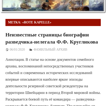
МЕТКА:
«ROTE KAPELLE»
Неизвестные страницы биографии
разведчика-нелегала Ф.Ф. Кругликова
06/01/2020
Дежурный по Редакции
ФАМИЛЬНЫЙ АРХИВ
Аннотация. В статье на основе документов семейного
архива, воспоминаний непосредственных участников
событий и современных исторических исследований
впервые описываются наиболее яркие эпизоды
деятельности резервной советской резидентуры на
территории Швейцарии в период Второй мировой войны.
Раскрывается боевой путь её командира — разведчика-
нелегала Ф.Ф. Кругликова. Summary. The paper relies on