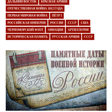
ДАЛЬНИЙ ВОСТОК
КРАСНАЯ АРМИЯ
ОТЕЧЕСТВЕННАЯ ВОЙНА 1812 ГОДА
ПЕРВАЯ МИРОВАЯ ВОЙНА
ПЁТР I
РОССИЙСКАЯ ИМПЕРИЯ
РОССИЯ
СССР
США
ЧЕРНОМОРСКИЙ ФЛОТ
АВИАЦИЯ
АРТИЛЛЕРИЯ
ИСТОРИЧЕСКАЯ ПАМЯТЬ
РУССКАЯ АРМИЯ
СССР