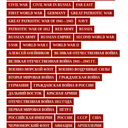
CIVIL WAR
CIVIL WAR IN RUSSIA
FAR EAST
FIRST WORLD WAR
GERMANY
GREAT PATRIOTIC WAR
GREAT PATRIOTIC WAR OF 1941—1945
NAVY
PATRIOTIC WAR OF 1812
RED ARMY
RUSSIA
RUSSIAN ARMY
RUSSIAN EMPIRE
SECOND WORLD WAR
USSR
WORLD WAR I
WORLD WAR II
АЛЕКСЕЙ ОЛЕЙНИКОВ
ВЕЛИКАЯ ОТЕЧЕСТВЕННАЯ ВОЙНА
ВЕЛИКАЯ ОТЕЧЕСТВЕННАЯ ВОЙНА 1941—1945 ГГ.
ВОЕННО-МОРСКОЙ ФЛОТ
ВОЕННО-ВОЗДУШНЫЕ СИЛЫ
ВТОРАЯ МИРОВАЯ ВОЙНА
ГРАЖДАНСКАЯ ВОЙНА
ГЕРМАНИЯ
ГРАЖДАНСКАЯ ВОЙНА В РОССИИ
ДАЛЬНИЙ ВОСТОК
КРАСНАЯ АРМИЯ
ОТЕЧЕСТВЕННАЯ ВОЙНА 1812 ГОДА
ПЕРВАЯ МИРОВАЯ ВОЙНА
ПЁТР I
РОССИЙСКАЯ ИМПЕРИЯ
РОССИЯ
СССР
США
ЧЕРНОМОРСКИЙ ФЛОТ
АВИАЦИЯ
АРТИЛЛЕРИЯ