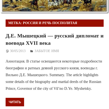
МЕТКА:
РОССИЯ И РЕЧЬ ПОСПОЛИТАЯ
Д.Е. Мышецкий — русский дипломат и
воевода XVII века
30/05/2013
Дежурный по Редакции
ЗАБЫТОЕ ИМЯ
Аннотация. В статье освещаются некоторые подробности
биографии и ратных деяний русского князя, воеводы г.
Вильно Д.Е. Мышецкого. Summary. The article highlights
some details of the biography and martial deeds of the Russian
Prince, Governor of the city of Vil’no D.Ye. Myshetsky.
ЧИТАТЬ