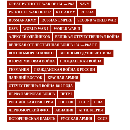
GREAT PATRIOTIC WAR OF 1941—1945
NAVY
PATRIOTIC WAR OF 1812
RED ARMY
RUSSIA
RUSSIAN ARMY
RUSSIAN EMPIRE
SECOND WORLD WAR
USSR
WORLD WAR I
WORLD WAR II
АЛЕКСЕЙ ОЛЕЙНИКОВ
ВЕЛИКАЯ ОТЕЧЕСТВЕННАЯ ВОЙНА
ВЕЛИКАЯ ОТЕЧЕСТВЕННАЯ ВОЙНА 1941—1945 ГГ.
ВОЕННО-МОРСКОЙ ФЛОТ
ВОЕННО-ВОЗДУШНЫЕ СИЛЫ
ВТОРАЯ МИРОВАЯ ВОЙНА
ГРАЖДАНСКАЯ ВОЙНА
ГЕРМАНИЯ
ГРАЖДАНСКАЯ ВОЙНА В РОССИИ
ДАЛЬНИЙ ВОСТОК
КРАСНАЯ АРМИЯ
ОТЕЧЕСТВЕННАЯ ВОЙНА 1812 ГОДА
ПЕРВАЯ МИРОВАЯ ВОЙНА
ПЁТР I
РОССИЙСКАЯ ИМПЕРИЯ
РОССИЯ
СССР
США
ЧЕРНОМОРСКИЙ ФЛОТ
АВИАЦИЯ
АРТИЛЛЕРИЯ
ИСТОРИЧЕСКАЯ ПАМЯТЬ
РУССКАЯ АРМИЯ
СССР