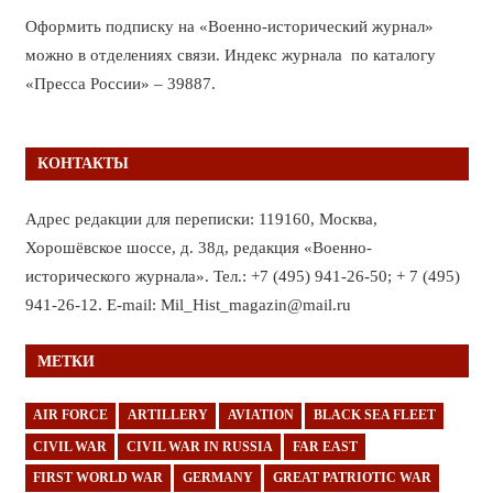
Оформить подписку на «Военно-исторический журнал»
можно в отделениях связи. Индекс журнала по каталогу
«Пресса России» – 39887.
КОНТАКТЫ
Адрес редакции для переписки: 119160, Москва,
Хорошёвское шоссе, д. 38д, редакция «Военно-
исторического журнала». Тел.: +7 (495) 941-26-50; + 7 (495)
941-26-12. E-mail: Mil_Hist_magazin@mail.ru
МЕТКИ
AIR FORCE
ARTILLERY
AVIATION
BLACK SEA FLEET
CIVIL WAR
CIVIL WAR IN RUSSIA
FAR EAST
FIRST WORLD WAR
GERMANY
GREAT PATRIOTIC WAR