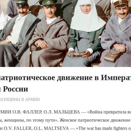
атриотическое движение в Импера
 России
ежурный по Редакции
ЖЕНЩИНЫ В АРМИИ
И О.В. ФАЛЛЕР, О.Л. МАЛЬЦЕВА — «Война превратила вс
ы, женщины, по этому пути». Женское патриотическое движение
и O.V. FALLER, O.L. MALTSEVA — «The war has made fighters of 