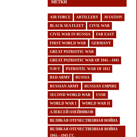
МЕТКИ
AIR FORCE
ARTILLERY
AVIATION
BLACK SEA FLEET
CIVIL WAR
CIVIL WAR IN RUSSIA
FAR EAST
FIRST WORLD WAR
GERMANY
GREAT PATRIOTIC WAR
GREAT PATRIOTIC WAR OF 1941—1945
NAVY
PATRIOTIC WAR OF 1812
RED ARMY
RUSSIA
RUSSIAN ARMY
RUSSIAN EMPIRE
SECOND WORLD WAR
USSR
WORLD WAR I
WORLD WAR II
АЛЕКСЕЙ ОЛЕЙНИКОВ
ВЕЛИКАЯ ОТЕЧЕСТВЕННАЯ ВОЙНА
ВЕЛИКАЯ ОТЕЧЕСТВЕННАЯ ВОЙНА
1941—1945 ГГ.