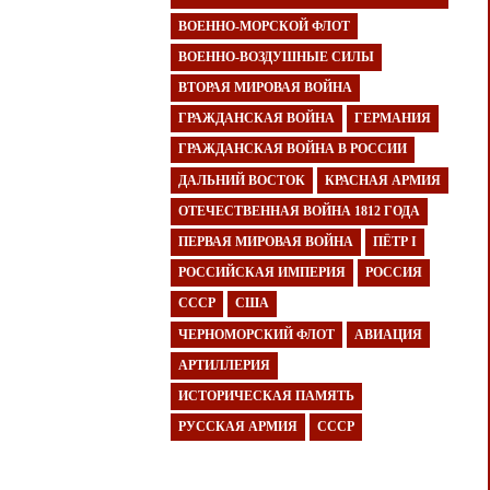
ВОЕННО-МОРСКОЙ ФЛОТ
ВОЕННО-ВОЗДУШНЫЕ СИЛЫ
ВТОРАЯ МИРОВАЯ ВОЙНА
ГРАЖДАНСКАЯ ВОЙНА
ГЕРМАНИЯ
ГРАЖДАНСКАЯ ВОЙНА В РОССИИ
ДАЛЬНИЙ ВОСТОК
КРАСНАЯ АРМИЯ
ОТЕЧЕСТВЕННАЯ ВОЙНА 1812 ГОДА
ПЕРВАЯ МИРОВАЯ ВОЙНА
ПЁТР I
РОССИЙСКАЯ ИМПЕРИЯ
РОССИЯ
СССР
США
ЧЕРНОМОРСКИЙ ФЛОТ
АВИАЦИЯ
АРТИЛЛЕРИЯ
ИСТОРИЧЕСКАЯ ПАМЯТЬ
РУССКАЯ АРМИЯ
СССР