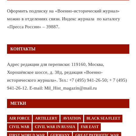
Оформить подписку на «Военно-исторический журнал»
можно в отделениях связи. Индекс журнала по каталогу
«Пресса России» – 39887.
КОНТАКТЫ
Адрес редакции для переписки: 119160, Москва,
Хорошёвское шоссе, д. 38д, редакция «Военно-
исторического журнала». Тел.: +7 (495) 941-26-50; + 7 (495)
941-26-12. E-mail: Mil_Hist_magazin@mail.ru
МЕТКИ
AIR FORCE
ARTILLERY
AVIATION
BLACK SEA FLEET
CIVIL WAR
CIVIL WAR IN RUSSIA
FAR EAST
FIRST WORLD WAR
GERMANY
GREAT PATRIOTIC WAR