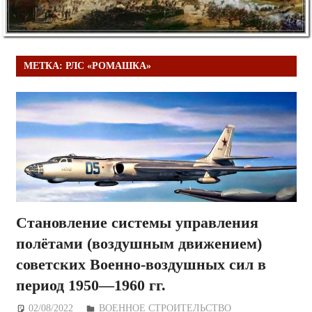
МЕТКА:
РЛС «РОМАШКА»
Становление системы управления
полётами (воздушным движением)
советских Военно-воздушных сил в
период 1950—1960 гг.
02/08/2022
Дежурный по Редакции
ВОЕННОЕ СТРОИТЕЛЬСТВО