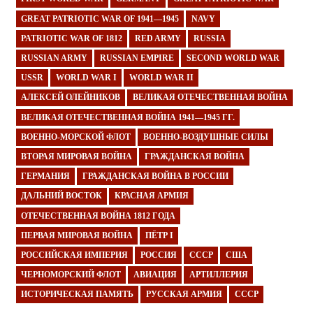
GREAT PATRIOTIC WAR OF 1941—1945
NAVY
PATRIOTIC WAR OF 1812
RED ARMY
RUSSIA
RUSSIAN ARMY
RUSSIAN EMPIRE
SECOND WORLD WAR
USSR
WORLD WAR I
WORLD WAR II
АЛЕКСЕЙ ОЛЕЙНИКОВ
ВЕЛИКАЯ ОТЕЧЕСТВЕННАЯ ВОЙНА
ВЕЛИКАЯ ОТЕЧЕСТВЕННАЯ ВОЙНА 1941—1945 ГГ.
ВОЕННО-МОРСКОЙ ФЛОТ
ВОЕННО-ВОЗДУШНЫЕ СИЛЫ
ВТОРАЯ МИРОВАЯ ВОЙНА
ГРАЖДАНСКАЯ ВОЙНА
ГЕРМАНИЯ
ГРАЖДАНСКАЯ ВОЙНА В РОССИИ
ДАЛЬНИЙ ВОСТОК
КРАСНАЯ АРМИЯ
ОТЕЧЕСТВЕННАЯ ВОЙНА 1812 ГОДА
ПЕРВАЯ МИРОВАЯ ВОЙНА
ПЁТР I
РОССИЙСКАЯ ИМПЕРИЯ
РОССИЯ
СССР
США
ЧЕРНОМОРСКИЙ ФЛОТ
АВИАЦИЯ
АРТИЛЛЕРИЯ
ИСТОРИЧЕСКАЯ ПАМЯТЬ
РУССКАЯ АРМИЯ
СССР