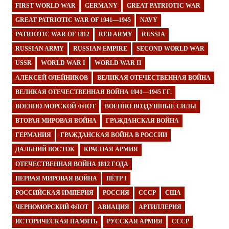
FIRST WORLD WAR
GERMANY
GREAT PATRIOTIC WAR
GREAT PATRIOTIC WAR OF 1941—1945
NAVY
PATRIOTIC WAR OF 1812
RED ARMY
RUSSIA
RUSSIAN ARMY
RUSSIAN EMPIRE
SECOND WORLD WAR
USSR
WORLD WAR I
WORLD WAR II
АЛЕКСЕЙ ОЛЕЙНИКОВ
ВЕЛИКАЯ ОТЕЧЕСТВЕННАЯ ВОЙНА
ВЕЛИКАЯ ОТЕЧЕСТВЕННАЯ ВОЙНА 1941—1945 ГГ.
ВОЕННО-МОРСКОЙ ФЛОТ
ВОЕННО-ВОЗДУШНЫЕ СИЛЫ
ВТОРАЯ МИРОВАЯ ВОЙНА
ГРАЖДАНСКАЯ ВОЙНА
ГЕРМАНИЯ
ГРАЖДАНСКАЯ ВОЙНА В РОССИИ
ДАЛЬНИЙ ВОСТОК
КРАСНАЯ АРМИЯ
ОТЕЧЕСТВЕННАЯ ВОЙНА 1812 ГОДА
ПЕРВАЯ МИРОВАЯ ВОЙНА
ПЁТР I
РОССИЙСКАЯ ИМПЕРИЯ
РОССИЯ
СССР
США
ЧЕРНОМОРСКИЙ ФЛОТ
АВИАЦИЯ
АРТИЛЛЕРИЯ
ИСТОРИЧЕСКАЯ ПАМЯТЬ
РУССКАЯ АРМИЯ
СССР