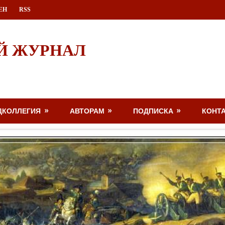
ЕН
RSS
Й ЖУРНАЛ
ДКОЛЛЕГИЯ
АВТОРАМ
ПОДПИСКА
КОНТ