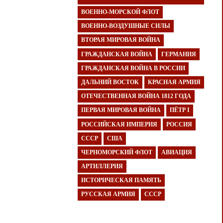
ВОЕННО-МОРСКОЙ ФЛОТ
ВОЕННО-ВОЗДУШНЫЕ СИЛЫ
ВТОРАЯ МИРОВАЯ ВОЙНА
ГРАЖДАНСКАЯ ВОЙНА
ГЕРМАНИЯ
ГРАЖДАНСКАЯ ВОЙНА В РОССИИ
ДАЛЬНИЙ ВОСТОК
КРАСНАЯ АРМИЯ
ОТЕЧЕСТВЕННАЯ ВОЙНА 1812 ГОДА
ПЕРВАЯ МИРОВАЯ ВОЙНА
ПЁТР I
РОССИЙСКАЯ ИМПЕРИЯ
РОССИЯ
СССР
США
ЧЕРНОМОРСКИЙ ФЛОТ
АВИАЦИЯ
АРТИЛЛЕРИЯ
ИСТОРИЧЕСКАЯ ПАМЯТЬ
РУССКАЯ АРМИЯ
СССР