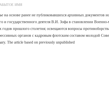
ежурный по Редакции
ЗАБЫТОЕ ИМЯ
ье на основе ранее не публиковавшихся архивных документов ис
го и государственного деятеля В.И. Зофа в становлении Военно
х годов прошлого столетия; освещаются вопросы противоборст
рессивных органов с кадровым флотским составом молодой Сов
y. The article based on previously unpublished