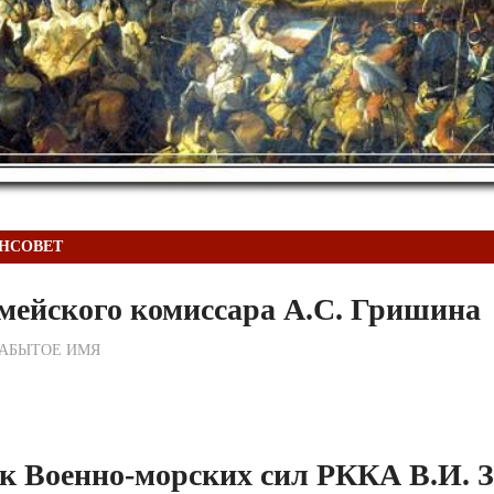
НСОВЕТ
мейского комиссара А.С. Гришина
ежурный по Редакции
ЗАБЫТОЕ ИМЯ
к Военно-морских сил РККА В.И. 