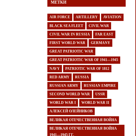
МЕТКИ
AIR FORCE
ARTILLERY
AVIATION
BLACK SEA FLEET
CIVIL WAR
CIVIL WAR IN RUSSIA
FAR EAST
FIRST WORLD WAR
GERMANY
GREAT PATRIOTIC WAR
GREAT PATRIOTIC WAR OF 1941—1945
NAVY
PATRIOTIC WAR OF 1812
RED ARMY
RUSSIA
RUSSIAN ARMY
RUSSIAN EMPIRE
SECOND WORLD WAR
USSR
WORLD WAR I
WORLD WAR II
АЛЕКСЕЙ ОЛЕЙНИКОВ
ВЕЛИКАЯ ОТЕЧЕСТВЕННАЯ ВОЙНА
ВЕЛИКАЯ ОТЕЧЕСТВЕННАЯ ВОЙНА
1941—1945 ГГ.