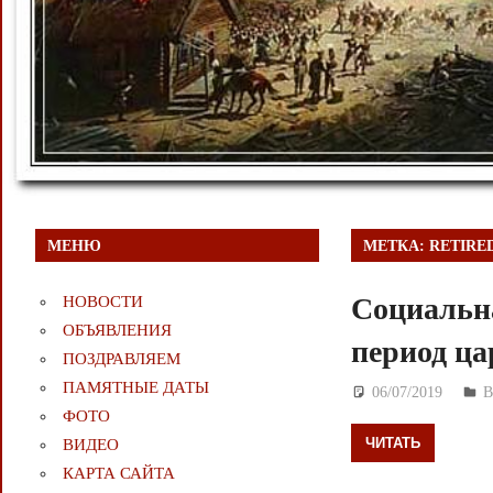
МЕНЮ
МЕТКА:
RETIRE
Социальн
НОВОСТИ
ОБЪЯВЛЕНИЯ
период ц
ПОЗДРАВЛЯЕМ
ПАМЯТНЫЕ ДАТЫ
06/07/2019
Д
В
ФОТО
ЧИТАТЬ
ВИДЕО
КАРТА САЙТА