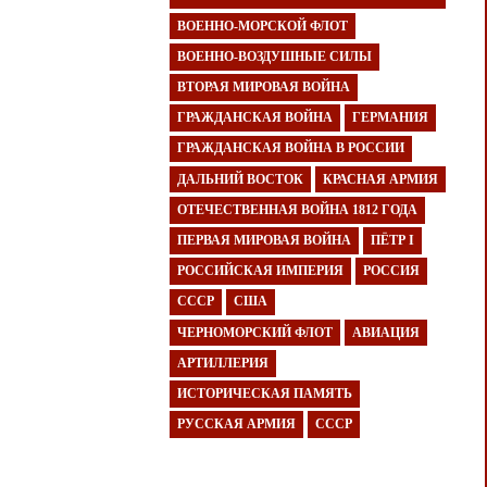
ВОЕННО-МОРСКОЙ ФЛОТ
ВОЕННО-ВОЗДУШНЫЕ СИЛЫ
ВТОРАЯ МИРОВАЯ ВОЙНА
ГРАЖДАНСКАЯ ВОЙНА
ГЕРМАНИЯ
ГРАЖДАНСКАЯ ВОЙНА В РОССИИ
ДАЛЬНИЙ ВОСТОК
КРАСНАЯ АРМИЯ
ОТЕЧЕСТВЕННАЯ ВОЙНА 1812 ГОДА
ПЕРВАЯ МИРОВАЯ ВОЙНА
ПЁТР I
РОССИЙСКАЯ ИМПЕРИЯ
РОССИЯ
СССР
США
ЧЕРНОМОРСКИЙ ФЛОТ
АВИАЦИЯ
АРТИЛЛЕРИЯ
ИСТОРИЧЕСКАЯ ПАМЯТЬ
РУССКАЯ АРМИЯ
СССР