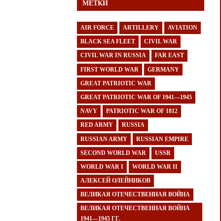
МЕТКИ
AIR FORCE
ARTILLERY
AVIATION
BLACK SEA FLEET
CIVIL WAR
CIVIL WAR IN RUSSIA
FAR EAST
FIRST WORLD WAR
GERMANY
GREAT PATRIOTIC WAR
GREAT PATRIOTIC WAR OF 1941—1945
NAVY
PATRIOTIC WAR OF 1812
RED ARMY
RUSSIA
RUSSIAN ARMY
RUSSIAN EMPIRE
SECOND WORLD WAR
USSR
WORLD WAR I
WORLD WAR II
АЛЕКСЕЙ ОЛЕЙНИКОВ
ВЕЛИКАЯ ОТЕЧЕСТВЕННАЯ ВОЙНА
ВЕЛИКАЯ ОТЕЧЕСТВЕННАЯ ВОЙНА
1941—1945 ГГ.