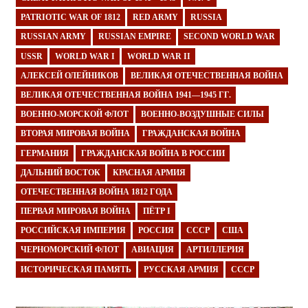
PATRIOTIC WAR OF 1812
RED ARMY
RUSSIA
RUSSIAN ARMY
RUSSIAN EMPIRE
SECOND WORLD WAR
USSR
WORLD WAR I
WORLD WAR II
АЛЕКСЕЙ ОЛЕЙНИКОВ
ВЕЛИКАЯ ОТЕЧЕСТВЕННАЯ ВОЙНА
ВЕЛИКАЯ ОТЕЧЕСТВЕННАЯ ВОЙНА 1941—1945 ГГ.
ВОЕННО-МОРСКОЙ ФЛОТ
ВОЕННО-ВОЗДУШНЫЕ СИЛЫ
ВТОРАЯ МИРОВАЯ ВОЙНА
ГРАЖДАНСКАЯ ВОЙНА
ГЕРМАНИЯ
ГРАЖДАНСКАЯ ВОЙНА В РОССИИ
ДАЛЬНИЙ ВОСТОК
КРАСНАЯ АРМИЯ
ОТЕЧЕСТВЕННАЯ ВОЙНА 1812 ГОДА
ПЕРВАЯ МИРОВАЯ ВОЙНА
ПЁТР I
РОССИЙСКАЯ ИМПЕРИЯ
РОССИЯ
СССР
США
ЧЕРНОМОРСКИЙ ФЛОТ
АВИАЦИЯ
АРТИЛЛЕРИЯ
ИСТОРИЧЕСКАЯ ПАМЯТЬ
РУССКАЯ АРМИЯ
СССР