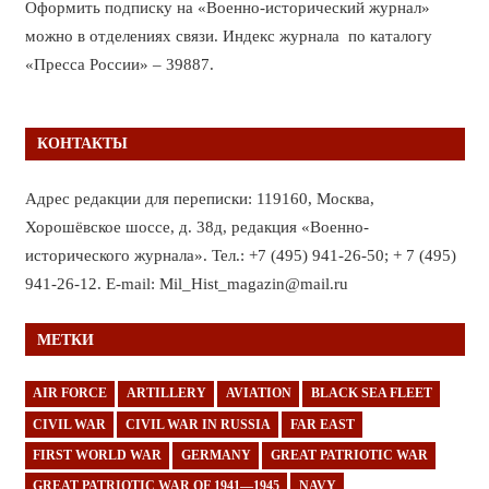
Оформить подписку на «Военно-исторический журнал»
можно в отделениях связи. Индекс журнала по каталогу
«Пресса России» – 39887.
КОНТАКТЫ
Адрес редакции для переписки: 119160, Москва,
Хорошёвское шоссе, д. 38д, редакция «Военно-
исторического журнала». Тел.: +7 (495) 941-26-50; + 7 (495)
941-26-12. E-mail: Mil_Hist_magazin@mail.ru
МЕТКИ
AIR FORCE
ARTILLERY
AVIATION
BLACK SEA FLEET
CIVIL WAR
CIVIL WAR IN RUSSIA
FAR EAST
FIRST WORLD WAR
GERMANY
GREAT PATRIOTIC WAR
GREAT PATRIOTIC WAR OF 1941—1945
NAVY