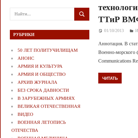
технологи
Поиск
ТТиР ВМ
ПОИСК
для:
01/10/2013
Д
И
РУБРИКИ
Аннотация. В стат
50 ЛЕТ ПОЛИТУЧИЛИЩАМ
Военно-морского фло
АНОНС
Communications Res
АРМИЯ И КУЛЬТУРА
АРМИЯ И ОБЩЕСТВО
ЧИТАТЬ
АРХИВ ЖУРНАЛА
БЕЗ СРОКА ДАВНОСТИ
В ЗАРУБЕЖНЫХ АРМИЯХ
ВЕЛИКАЯ ОТЕЧЕСТВЕННАЯ
ВИДЕО
ВОЕННАЯ ЛЕТОПИСЬ
ОТЕЧЕСТВА