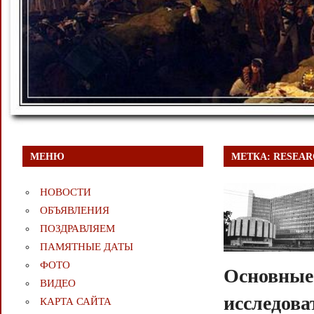
МЕНЮ
МЕТКА:
RESEAR
НОВОСТИ
ОБЪЯВЛЕНИЯ
ПОЗДРАВЛЯЕМ
ПАМЯТНЫЕ ДАТЫ
ФОТО
Основные
ВИДЕО
исследов
КАРТА САЙТА