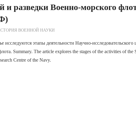
й и разведки Военно-морского фл
Ф)
ежурный по Редакции
СТОРИЯ ВОЕННОЙ НАУКИ
ье исследуются этапы деятельности Научно-исследовательского 
та. Summary. The article explores the stages of the activities of the 
earch Centre of the Navy.