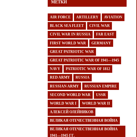
МЕТКИ
AIR FORCE
ARTILLERY
AVIATION
BLACK SEA FLEET
CIVIL WAR
CIVIL WAR IN RUSSIA
FAR EAST
FIRST WORLD WAR
GERMANY
GREAT PATRIOTIC WAR
GREAT PATRIOTIC WAR OF 1941—1945
NAVY
PATRIOTIC WAR OF 1812
RED ARMY
RUSSIA
RUSSIAN ARMY
RUSSIAN EMPIRE
SECOND WORLD WAR
USSR
WORLD WAR I
WORLD WAR II
АЛЕКСЕЙ ОЛЕЙНИКОВ
ВЕЛИКАЯ ОТЕЧЕСТВЕННАЯ ВОЙНА
ВЕЛИКАЯ ОТЕЧЕСТВЕННАЯ ВОЙНА
1941—1945 ГГ.