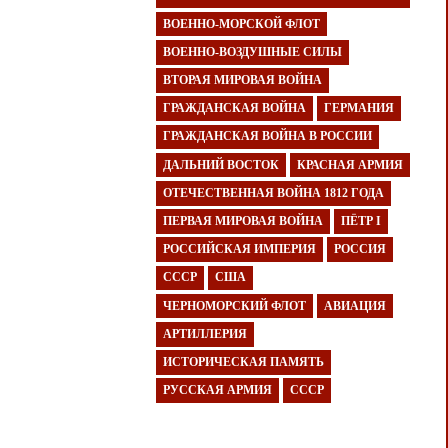
ВОЕННО-МОРСКОЙ ФЛОТ
ВОЕННО-ВОЗДУШНЫЕ СИЛЫ
ВТОРАЯ МИРОВАЯ ВОЙНА
ГРАЖДАНСКАЯ ВОЙНА
ГЕРМАНИЯ
ГРАЖДАНСКАЯ ВОЙНА В РОССИИ
ДАЛЬНИЙ ВОСТОК
КРАСНАЯ АРМИЯ
ОТЕЧЕСТВЕННАЯ ВОЙНА 1812 ГОДА
ПЕРВАЯ МИРОВАЯ ВОЙНА
ПЁТР I
РОССИЙСКАЯ ИМПЕРИЯ
РОССИЯ
СССР
США
ЧЕРНОМОРСКИЙ ФЛОТ
АВИАЦИЯ
АРТИЛЛЕРИЯ
ИСТОРИЧЕСКАЯ ПАМЯТЬ
РУССКАЯ АРМИЯ
СССР