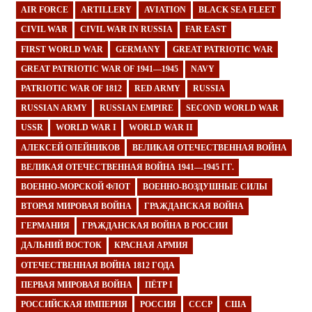
AIR FORCE
ARTILLERY
AVIATION
BLACK SEA FLEET
CIVIL WAR
CIVIL WAR IN RUSSIA
FAR EAST
FIRST WORLD WAR
GERMANY
GREAT PATRIOTIC WAR
GREAT PATRIOTIC WAR OF 1941—1945
NAVY
PATRIOTIC WAR OF 1812
RED ARMY
RUSSIA
RUSSIAN ARMY
RUSSIAN EMPIRE
SECOND WORLD WAR
USSR
WORLD WAR I
WORLD WAR II
АЛЕКСЕЙ ОЛЕЙНИКОВ
ВЕЛИКАЯ ОТЕЧЕСТВЕННАЯ ВОЙНА
ВЕЛИКАЯ ОТЕЧЕСТВЕННАЯ ВОЙНА 1941—1945 ГГ.
ВОЕННО-МОРСКОЙ ФЛОТ
ВОЕННО-ВОЗДУШНЫЕ СИЛЫ
ВТОРАЯ МИРОВАЯ ВОЙНА
ГРАЖДАНСКАЯ ВОЙНА
ГЕРМАНИЯ
ГРАЖДАНСКАЯ ВОЙНА В РОССИИ
ДАЛЬНИЙ ВОСТОК
КРАСНАЯ АРМИЯ
ОТЕЧЕСТВЕННАЯ ВОЙНА 1812 ГОДА
ПЕРВАЯ МИРОВАЯ ВОЙНА
ПЁТР I
РОССИЙСКАЯ ИМПЕРИЯ
РОССИЯ
СССР
США