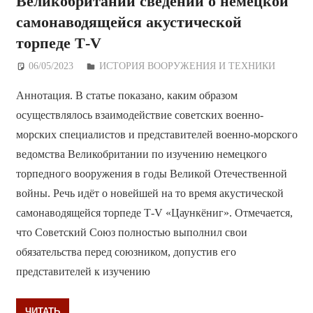
Великобритании сведений о немецкой
самонаводящейся акустической
торпеде Т-V
06/05/2023
Дежурный по Редакции
ИСТОРИЯ ВООРУЖЕНИЯ И ТЕХНИКИ
Аннотация. В статье показано, каким образом
осуществлялось взаимодействие советских военно-
морских специалистов и представителей военно-морского
ведомства Великобритании по изучению немецкого
торпедного вооружения в годы Великой Отечественной
войны. Речь идёт о новейшей на то время акустической
самонаводящейся торпеде Т-V «Цаункёниг». Отмечается,
что Советский Союз полностью выполнил свои
обязательства перед союзником, допустив его
представителей к изучению
ЧИТАТЬ