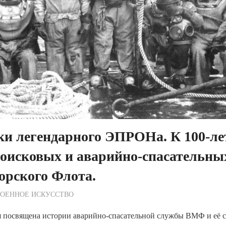
ки легендарного ЭПРОНа. К 100-л
оисковых и аварийно-спасательны
орского Флота.
ежурный по Редакции
ВОЕННОЕ ИСКУССТВО
я посвящена истории аварийно-спасательной службы ВМФ и её 