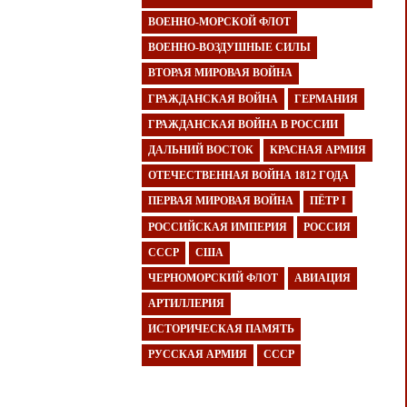
ВОЕННО-МОРСКОЙ ФЛОТ
ВОЕННО-ВОЗДУШНЫЕ СИЛЫ
ВТОРАЯ МИРОВАЯ ВОЙНА
ГРАЖДАНСКАЯ ВОЙНА
ГЕРМАНИЯ
ГРАЖДАНСКАЯ ВОЙНА В РОССИИ
ДАЛЬНИЙ ВОСТОК
КРАСНАЯ АРМИЯ
ОТЕЧЕСТВЕННАЯ ВОЙНА 1812 ГОДА
ПЕРВАЯ МИРОВАЯ ВОЙНА
ПЁТР I
РОССИЙСКАЯ ИМПЕРИЯ
РОССИЯ
СССР
США
ЧЕРНОМОРСКИЙ ФЛОТ
АВИАЦИЯ
АРТИЛЛЕРИЯ
ИСТОРИЧЕСКАЯ ПАМЯТЬ
РУССКАЯ АРМИЯ
СССР