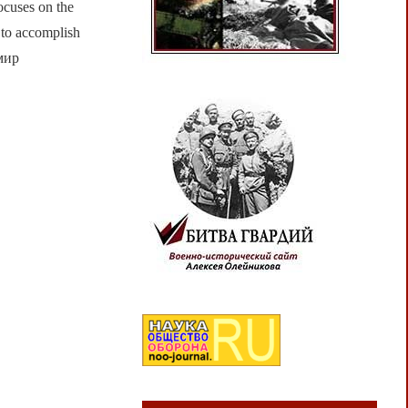
cuses on the
 to accomplish
мир