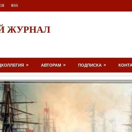
ЕН
RSS
Й ЖУРНАЛ
ДКОЛЛЕГИЯ
АВТОРАМ
ПОДПИСКА
КОНТ