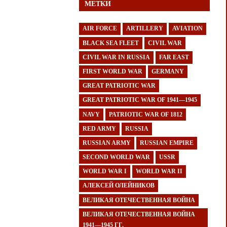
МЕТКИ
AIR FORCE
ARTILLERY
AVIATION
BLACK SEA FLEET
CIVIL WAR
CIVIL WAR IN RUSSIA
FAR EAST
FIRST WORLD WAR
GERMANY
GREAT PATRIOTIC WAR
GREAT PATRIOTIC WAR OF 1941—1945
NAVY
PATRIOTIC WAR OF 1812
RED ARMY
RUSSIA
RUSSIAN ARMY
RUSSIAN EMPIRE
SECOND WORLD WAR
USSR
WORLD WAR I
WORLD WAR II
АЛЕКСЕЙ ОЛЕЙНИКОВ
ВЕЛИКАЯ ОТЕЧЕСТВЕННАЯ ВОЙНА
ВЕЛИКАЯ ОТЕЧЕСТВЕННАЯ ВОЙНА
1941—1945 ГГ.