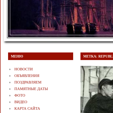
МЕНЮ
МЕТКА:
REPUBL
НОВОСТИ
ОБЪЯВЛЕНИЯ
ПОЗДРАВЛЯЕМ
ПАМЯТНЫЕ ДАТЫ
ФОТО
ВИДЕО
КАРТА САЙТА