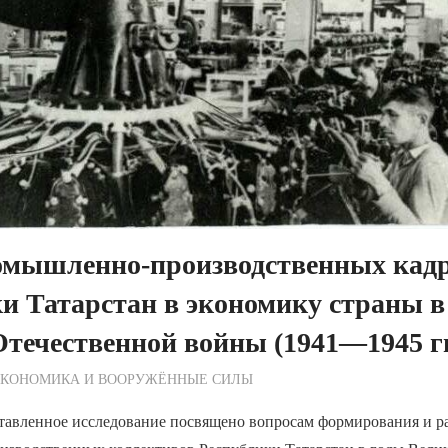
омышленно-производственных кад
и Татарстан в экономику страны в
течественной войны (1941—1945 гг
ежурный по Редакции
ЭКОНОМИКА И ВООРУЖЁННЫЕ СИЛЫ
тавленное исследование посвящено вопросам формирования и р