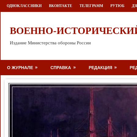
Перейти
ОДНОКЛАССНИКИ
ВКОНТАКТЕ
ТЕЛЕГРАММ
РУТЮБ
ДЗ
к
содержимому
ВОЕННО-ИСТОРИЧЕСКИ
Издание Министерства обороны России
О ЖУРНАЛЕ
СПРАВКА
РЕДАКЦИЯ
РЕ