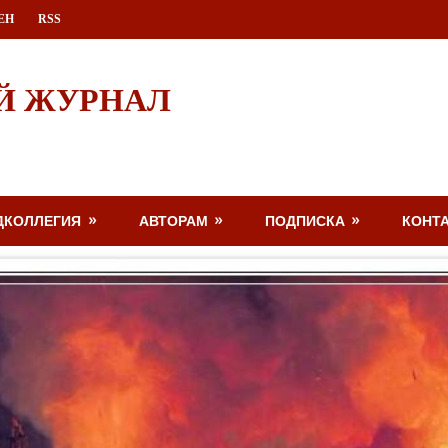
ЕН
RSS
Й ЖУРНАЛ
ДКОЛЛЕГИЯ
АВТОРАМ
ПОДПИСКА
КОНТ