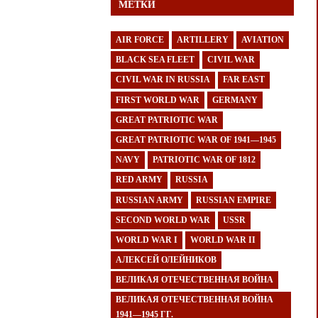
МЕТКИ
AIR FORCE
ARTILLERY
AVIATION
BLACK SEA FLEET
CIVIL WAR
CIVIL WAR IN RUSSIA
FAR EAST
FIRST WORLD WAR
GERMANY
GREAT PATRIOTIC WAR
GREAT PATRIOTIC WAR OF 1941—1945
NAVY
PATRIOTIC WAR OF 1812
RED ARMY
RUSSIA
RUSSIAN ARMY
RUSSIAN EMPIRE
SECOND WORLD WAR
USSR
WORLD WAR I
WORLD WAR II
АЛЕКСЕЙ ОЛЕЙНИКОВ
ВЕЛИКАЯ ОТЕЧЕСТВЕННАЯ ВОЙНА
ВЕЛИКАЯ ОТЕЧЕСТВЕННАЯ ВОЙНА
1941—1945 ГГ.