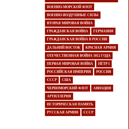
ВОЕННО-МОРСКОЙ ФЛОТ
ВОЕННО-ВОЗДУШНЫЕ СИЛЫ
ВТОРАЯ МИРОВАЯ ВОЙНА
ГРАЖДАНСКАЯ ВОЙНА
ГЕРМАНИЯ
ГРАЖДАНСКАЯ ВОЙНА В РОССИИ
ДАЛЬНИЙ ВОСТОК
КРАСНАЯ АРМИЯ
ОТЕЧЕСТВЕННАЯ ВОЙНА 1812 ГОДА
ПЕРВАЯ МИРОВАЯ ВОЙНА
ПЁТР I
РОССИЙСКАЯ ИМПЕРИЯ
РОССИЯ
СССР
США
ЧЕРНОМОРСКИЙ ФЛОТ
АВИАЦИЯ
АРТИЛЛЕРИЯ
ИСТОРИЧЕСКАЯ ПАМЯТЬ
РУССКАЯ АРМИЯ
СССР