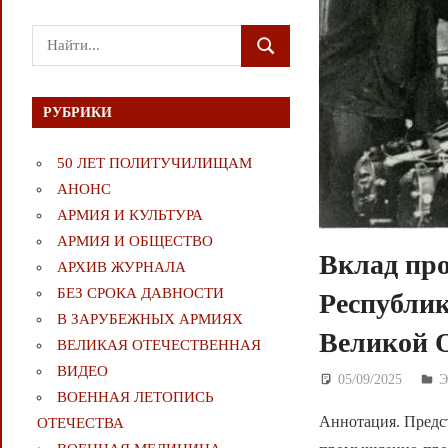
Поиск
ПОИСК
для:
РУБРИКИ
50 ЛЕТ ПОЛИТУЧИЛИЩАМ
АНОНС
АРМИЯ И КУЛЬТУРА
АРМИЯ И ОБЩЕСТВО
Вклад пр
АРХИВ ЖУРНАЛА
БЕЗ СРОКА ДАВНОСТИ
Республик
В ЗАРУБЕЖНЫХ АРМИЯХ
Великой О
ВЕЛИКАЯ ОТЕЧЕСТВЕННАЯ
ВИДЕО
05/09/2025
Д
ВОЕННАЯ ЛЕТОПИСЬ
Аннотация. Предс
ОТЕЧЕСТВА