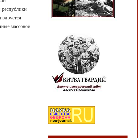
кой
й республики
изируется
енные массовой