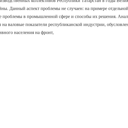
зводственных коллективов Республики Татарстан в годы Вели
йны. Данный аспект проблемы не случаен: на примере отдельно
е проблемы в промышленной сфере и способы их решения. Анал
ы на валовые показатели республиканской индустрии, обусловл
вного населения на фронт,