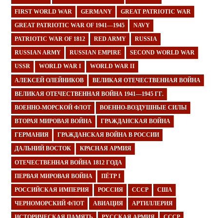
FIRST WORLD WAR
GERMANY
GREAT PATRIOTIC WAR
GREAT PATRIOTIC WAR OF 1941—1945
NAVY
PATRIOTIC WAR OF 1812
RED ARMY
RUSSIA
RUSSIAN ARMY
RUSSIAN EMPIRE
SECOND WORLD WAR
USSR
WORLD WAR I
WORLD WAR II
АЛЕКСЕЙ ОЛЕЙНИКОВ
ВЕЛИКАЯ ОТЕЧЕСТВЕННАЯ ВОЙНА
ВЕЛИКАЯ ОТЕЧЕСТВЕННАЯ ВОЙНА 1941—1945 ГГ.
ВОЕННО-МОРСКОЙ ФЛОТ
ВОЕННО-ВОЗДУШНЫЕ СИЛЫ
ВТОРАЯ МИРОВАЯ ВОЙНА
ГРАЖДАНСКАЯ ВОЙНА
ГЕРМАНИЯ
ГРАЖДАНСКАЯ ВОЙНА В РОССИИ
ДАЛЬНИЙ ВОСТОК
КРАСНАЯ АРМИЯ
ОТЕЧЕСТВЕННАЯ ВОЙНА 1812 ГОДА
ПЕРВАЯ МИРОВАЯ ВОЙНА
ПЁТР I
РОССИЙСКАЯ ИМПЕРИЯ
РОССИЯ
СССР
США
ЧЕРНОМОРСКИЙ ФЛОТ
АВИАЦИЯ
АРТИЛЛЕРИЯ
ИСТОРИЧЕСКАЯ ПАМЯТЬ
РУССКАЯ АРМИЯ
СССР