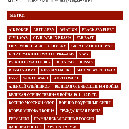
941-26-12. E-mail: Mil_Hist_magazin@mail.ru
МЕТКИ
AIR FORCE
ARTILLERY
AVIATION
BLACK SEA FLEET
CIVIL WAR
CIVIL WAR IN RUSSIA
FAR EAST
FIRST WORLD WAR
GERMANY
GREAT PATRIOTIC WAR
GREAT PATRIOTIC WAR OF 1941—1945
NAVY
PATRIOTIC WAR OF 1812
RED ARMY
RUSSIA
RUSSIAN ARMY
RUSSIAN EMPIRE
SECOND WORLD WAR
USSR
WORLD WAR I
WORLD WAR II
АЛЕКСЕЙ ОЛЕЙНИКОВ
ВЕЛИКАЯ ОТЕЧЕСТВЕННАЯ ВОЙНА
ВЕЛИКАЯ ОТЕЧЕСТВЕННАЯ ВОЙНА 1941—1945 ГГ.
ВОЕННО-МОРСКОЙ ФЛОТ
ВОЕННО-ВОЗДУШНЫЕ СИЛЫ
ВТОРАЯ МИРОВАЯ ВОЙНА
ГРАЖДАНСКАЯ ВОЙНА
ГЕРМАНИЯ
ГРАЖДАНСКАЯ ВОЙНА В РОССИИ
ДАЛЬНИЙ ВОСТОК
КРАСНАЯ АРМИЯ