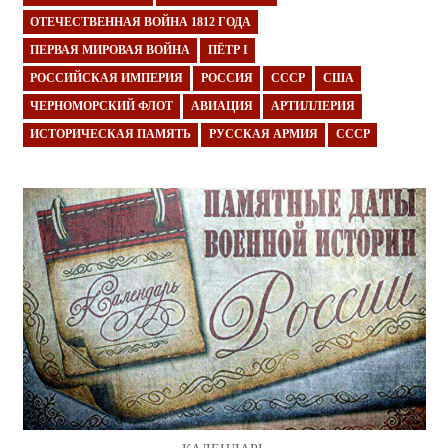
ОТЕЧЕСТВЕННАЯ ВОЙНА 1812 ГОДА
ПЕРВАЯ МИРОВАЯ ВОЙНА
ПЁТР I
РОССИЙСКАЯ ИМПЕРИЯ
РОССИЯ
СССР
США
ЧЕРНОМОРСКИЙ ФЛОТ
АВИАЦИЯ
АРТИЛЛЕРИЯ
ИСТОРИЧЕСКАЯ ПАМЯТЬ
РУССКАЯ АРМИЯ
СССР