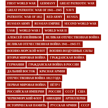
FIRST WORLD WAR
GERMANY
GREAT PATRIOTIC WAR
GREAT PATRIOTIC WAR OF 1941—1945
NAVY
PATRIOTIC WAR OF 1812
RED ARMY
RUSSIA
RUSSIAN ARMY
RUSSIAN EMPIRE
SECOND WORLD WAR
USSR
WORLD WAR I
WORLD WAR II
АЛЕКСЕЙ ОЛЕЙНИКОВ
ВЕЛИКАЯ ОТЕЧЕСТВЕННАЯ ВОЙНА
ВЕЛИКАЯ ОТЕЧЕСТВЕННАЯ ВОЙНА 1941—1945 ГГ.
ВОЕННО-МОРСКОЙ ФЛОТ
ВОЕННО-ВОЗДУШНЫЕ СИЛЫ
ВТОРАЯ МИРОВАЯ ВОЙНА
ГРАЖДАНСКАЯ ВОЙНА
ГЕРМАНИЯ
ГРАЖДАНСКАЯ ВОЙНА В РОССИИ
ДАЛЬНИЙ ВОСТОК
КРАСНАЯ АРМИЯ
ОТЕЧЕСТВЕННАЯ ВОЙНА 1812 ГОДА
ПЕРВАЯ МИРОВАЯ ВОЙНА
ПЁТР I
РОССИЙСКАЯ ИМПЕРИЯ
РОССИЯ
СССР
США
ЧЕРНОМОРСКИЙ ФЛОТ
АВИАЦИЯ
АРТИЛЛЕРИЯ
ИСТОРИЧЕСКАЯ ПАМЯТЬ
РУССКАЯ АРМИЯ
СССР