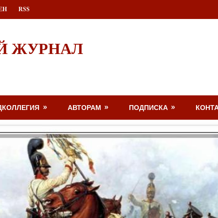
ЕН
RSS
Й ЖУРНАЛ
ДКОЛЛЕГИЯ
АВТОРАМ
ПОДПИСКА
КОНТ