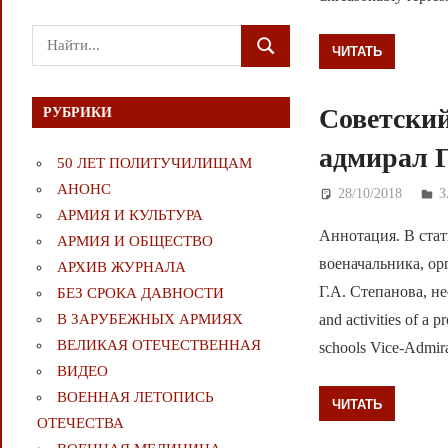
Поиск
ЧИТАТЬ
ПОИСК
для:
Советский
РУБРИКИ
адмирал Г
50 ЛЕТ ПОЛИТУЧИЛИЩАМ
АНОНС
28/10/2018
Д
АРМИЯ И КУЛЬТУРА
Аннотация. В стат
АРМИЯ И ОБЩЕСТВО
военачальника, ор
АРХИВ ЖУРНАЛА
Г.А. Степанова, не
БЕЗ СРОКА ДАВНОСТИ
В ЗАРУБЕЖНЫХ АРМИЯХ
and activities of a 
ВЕЛИКАЯ ОТЕЧЕСТВЕННАЯ
schools Vice-Admir
ВИДЕО
ВОЕННАЯ ЛЕТОПИСЬ
ЧИТАТЬ
ОТЕЧЕСТВА