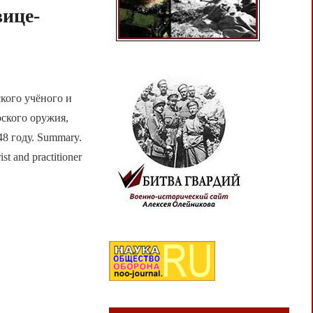
вице-
кого учёного и
рского оружия,
8 году. Summary.
ist and practitioner