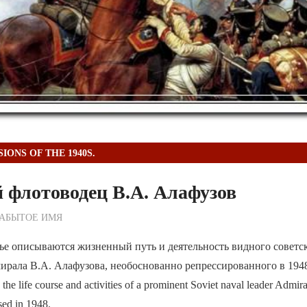
IONS OF THE 1940S.
 флотоводец В.А. Алафузов
ежурный по Редакции
ЗАБЫТОЕ ИМЯ
ье описываются жизненный путь и деятельность видного советс
ирала В.А. Алафузова, необоснованно репрессированного в 1948
s the life course and activities of a prominent Soviet naval leader Admir
sed in 1948.