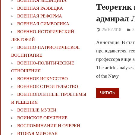
ВОЕННАЯ МЕДИЦИНА
Теоретик 
ВОЕННАЯ РАЗВЕДКА
ВОЕННАЯ РЕФОРМА
адмирал Л
ВОЕННАЯ СИМВОЛИКА
25/10/2018
Д
ВОЕННО-ИСТОРИЧЕСКИЙ
ЛЕКТОРИЙ
Аннотация. В стат
ВОЕННО-ПАТРИОТИЧЕСКОЕ
преподавателя, те
ВОСПИТАНИЕ
профессора вице-а
ВОЕННО-ПОЛИТИЧЕСКИE
The article analyses 
ОТНОШЕНИЯ
of the Navy,
ВОЕННОЕ ИСКУССТВО
ВОЕННОЕ СТРОИТЕЛЬСТВО
ЧИТАТЬ
ВОЕННОПЛЕННЫЕ: ПРОБЛЕМЫ
И РЕШЕНИЯ
ВОЕННЫЕ МУЗЕИ
ВОИНСКОЕ ОБУЧЕНИЕ
ВОСПОМИНАНИЯ И ОЧЕРКИ
ВТОРАЯ МИРОВАЯ