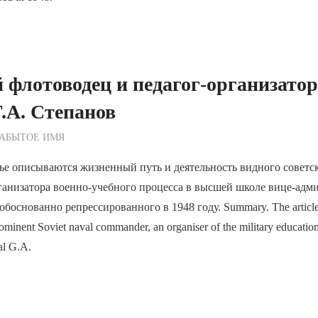
 флотоводец и педагог-организатор
.А. Степанов
ежурный по Редакции
ЗАБЫТОЕ ИМЯ
ье описываются жизненный путь и деятельность видного советс
ганизатора военно-учебного процесса в высшей школе вице-адм
обоснованно репрессированного в 1948 году. Summary. The article d
prominent Soviet naval commander, an organiser of the military education
al G.A.