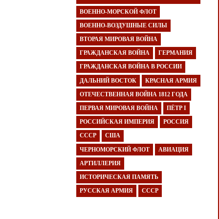
ВОЕННО-МОРСКОЙ ФЛОТ
ВОЕННО-ВОЗДУШНЫЕ СИЛЫ
ВТОРАЯ МИРОВАЯ ВОЙНА
ГРАЖДАНСКАЯ ВОЙНА
ГЕРМАНИЯ
ГРАЖДАНСКАЯ ВОЙНА В РОССИИ
ДАЛЬНИЙ ВОСТОК
КРАСНАЯ АРМИЯ
ОТЕЧЕСТВЕННАЯ ВОЙНА 1812 ГОДА
ПЕРВАЯ МИРОВАЯ ВОЙНА
ПЁТР I
РОССИЙСКАЯ ИМПЕРИЯ
РОССИЯ
СССР
США
ЧЕРНОМОРСКИЙ ФЛОТ
АВИАЦИЯ
АРТИЛЛЕРИЯ
ИСТОРИЧЕСКАЯ ПАМЯТЬ
РУССКАЯ АРМИЯ
СССР