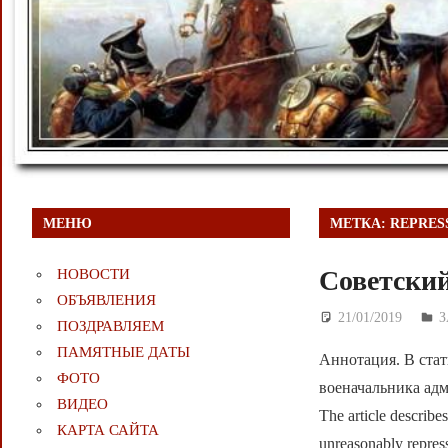
МЕНЮ
МЕТКА:
REPRESS
Советский
НОВОСТИ
ОБЪЯВЛЕНИЯ
21/01/2019
Д
ПОЗДРАВЛЯЕМ
ПАМЯТНЫЕ ДАТЫ
Аннотация. В стат
ФОТО
военачальника адм
ВИДЕО
The article describe
КАРТА САЙТА
unreasonably repres