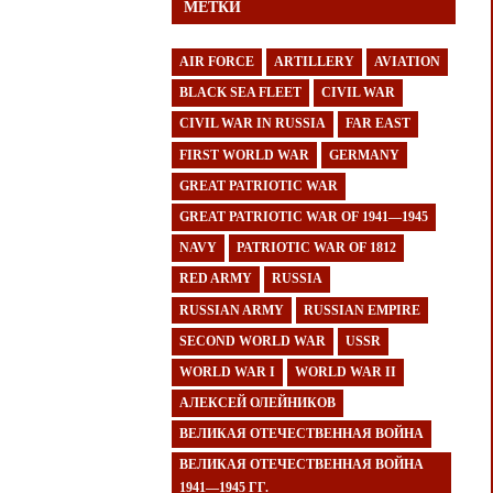
МЕТКИ
AIR FORCE
ARTILLERY
AVIATION
BLACK SEA FLEET
CIVIL WAR
CIVIL WAR IN RUSSIA
FAR EAST
FIRST WORLD WAR
GERMANY
GREAT PATRIOTIC WAR
GREAT PATRIOTIC WAR OF 1941—1945
NAVY
PATRIOTIC WAR OF 1812
RED ARMY
RUSSIA
RUSSIAN ARMY
RUSSIAN EMPIRE
SECOND WORLD WAR
USSR
WORLD WAR I
WORLD WAR II
АЛЕКСЕЙ ОЛЕЙНИКОВ
ВЕЛИКАЯ ОТЕЧЕСТВЕННАЯ ВОЙНА
ВЕЛИКАЯ ОТЕЧЕСТВЕННАЯ ВОЙНА
1941—1945 ГГ.