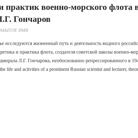
и практик военно-морского флота 
.Г. Гончаров
ежурный по Редакции
ЗАБЫТОЕ ИМЯ
ье исследуются жизненный путь и деятельность видного российс
оретика и практика флота, создателя советской школы военно-мо
дмирала Л.Г. Гончарова, необоснованно репрессированного в 194
the life and activities of a prominent Russian scientist and lecturer, theor