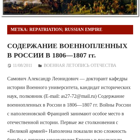
МЕТКА:
REPATRIATION; RUSSIAN EMPIRE
СОДЕРЖАНИЕ ВОЕННОПЛЕННЫХ
В РОССИИ В 1806—1807 гг.
11/08/2011
Дежурный по Редакции
ВОЕННАЯ ЛЕТОПИСЬ ОТЕЧЕСТВА
Самович Александр Леонидович — докторант кафедры
истории Военного университета, кандидат исторических
наук, полковник (E-mail: as27-72@mail.ru) Содержание
военнопленных в России в 1806—1807 гг. Войны России
с наполеоновской Францией занимают особое место в
отечественной истории. Первые же столкновения с
«Великой армией» Наполеона показали всю сложность
борьбы с дерзким завоевателем Европы и послужили