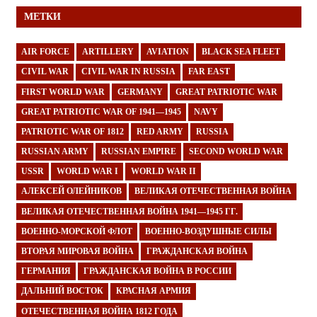
МЕТКИ
AIR FORCE
ARTILLERY
AVIATION
BLACK SEA FLEET
CIVIL WAR
CIVIL WAR IN RUSSIA
FAR EAST
FIRST WORLD WAR
GERMANY
GREAT PATRIOTIC WAR
GREAT PATRIOTIC WAR OF 1941—1945
NAVY
PATRIOTIC WAR OF 1812
RED ARMY
RUSSIA
RUSSIAN ARMY
RUSSIAN EMPIRE
SECOND WORLD WAR
USSR
WORLD WAR I
WORLD WAR II
АЛЕКСЕЙ ОЛЕЙНИКОВ
ВЕЛИКАЯ ОТЕЧЕСТВЕННАЯ ВОЙНА
ВЕЛИКАЯ ОТЕЧЕСТВЕННАЯ ВОЙНА 1941—1945 ГГ.
ВОЕННО-МОРСКОЙ ФЛОТ
ВОЕННО-ВОЗДУШНЫЕ СИЛЫ
ВТОРАЯ МИРОВАЯ ВОЙНА
ГРАЖДАНСКАЯ ВОЙНА
ГЕРМАНИЯ
ГРАЖДАНСКАЯ ВОЙНА В РОССИИ
ДАЛЬНИЙ ВОСТОК
КРАСНАЯ АРМИЯ
ОТЕЧЕСТВЕННАЯ ВОЙНА 1812 ГОДА