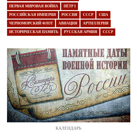
ПЕРВАЯ МИРОВАЯ ВОЙНА
ПЁТР I
РОССИЙСКАЯ ИМПЕРИЯ
РОССИЯ
СССР
США
ЧЕРНОМОРСКИЙ ФЛОТ
АВИАЦИЯ
АРТИЛЛЕРИЯ
ИСТОРИЧЕСКАЯ ПАМЯТЬ
РУССКАЯ АРМИЯ
СССР
КАЛЕНДАРЬ