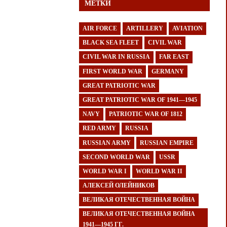
МЕТКИ
AIR FORCE
ARTILLERY
AVIATION
BLACK SEA FLEET
CIVIL WAR
CIVIL WAR IN RUSSIA
FAR EAST
FIRST WORLD WAR
GERMANY
GREAT PATRIOTIC WAR
GREAT PATRIOTIC WAR OF 1941—1945
NAVY
PATRIOTIC WAR OF 1812
RED ARMY
RUSSIA
RUSSIAN ARMY
RUSSIAN EMPIRE
SECOND WORLD WAR
USSR
WORLD WAR I
WORLD WAR II
АЛЕКСЕЙ ОЛЕЙНИКОВ
ВЕЛИКАЯ ОТЕЧЕСТВЕННАЯ ВОЙНА
ВЕЛИКАЯ ОТЕЧЕСТВЕННАЯ ВОЙНА
1941—1945 ГГ.