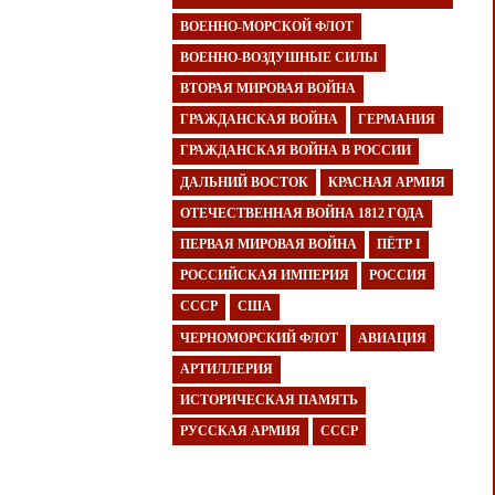
ВОЕННО-МОРСКОЙ ФЛОТ
ВОЕННО-ВОЗДУШНЫЕ СИЛЫ
ВТОРАЯ МИРОВАЯ ВОЙНА
ГРАЖДАНСКАЯ ВОЙНА
ГЕРМАНИЯ
ГРАЖДАНСКАЯ ВОЙНА В РОССИИ
ДАЛЬНИЙ ВОСТОК
КРАСНАЯ АРМИЯ
ОТЕЧЕСТВЕННАЯ ВОЙНА 1812 ГОДА
ПЕРВАЯ МИРОВАЯ ВОЙНА
ПЁТР I
РОССИЙСКАЯ ИМПЕРИЯ
РОССИЯ
СССР
США
ЧЕРНОМОРСКИЙ ФЛОТ
АВИАЦИЯ
АРТИЛЛЕРИЯ
ИСТОРИЧЕСКАЯ ПАМЯТЬ
РУССКАЯ АРМИЯ
СССР