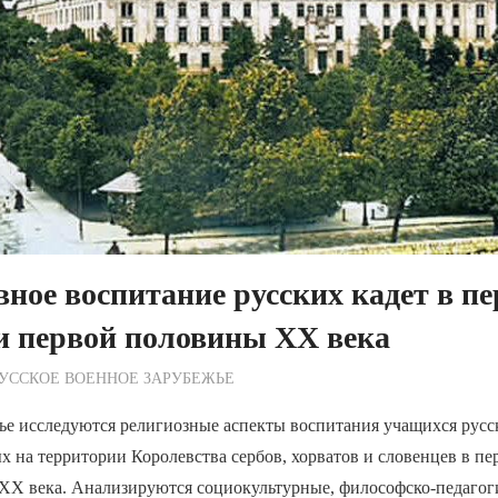
ное воспитание русских кадет в пе
и первой половины ХХ века
ежурный по Редакции
УССКОЕ ВОЕННОЕ ЗАРУБЕЖЬЕ
ье исследуются религиозные аспекты воспитания учащихся русс
х на территории Королевства сербов, хорватов и словенцев в п
ХХ века. Анализируются социокультурные, философско-педагог