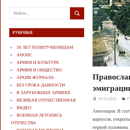
Поиск
ПОИСК
для:
РУБРИКИ
50 ЛЕТ ПОЛИТУЧИЛИЩАМ
АНОНС
АРМИЯ И КУЛЬТУРА
АРМИЯ И ОБЩЕСТВО
Православ
АРХИВ ЖУРНАЛА
БЕЗ СРОКА ДАВНОСТИ
эмиграци
В ЗАРУБЕЖНЫХ АРМИЯХ
10/11/2024
Д
Р
ВЕЛИКАЯ ОТЕЧЕСТВЕННАЯ
ВИДЕО
Аннотация. В стат
ВОЕННАЯ ЛЕТОПИСЬ
корпусов, открыты
ОТЕЧЕСТВА
первой половины 