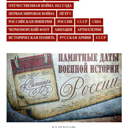
ОТЕЧЕСТВЕННАЯ ВОЙНА 1812 ГОДА
ПЕРВАЯ МИРОВАЯ ВОЙНА
ПЁТР I
РОССИЙСКАЯ ИМПЕРИЯ
РОССИЯ
СССР
США
ЧЕРНОМОРСКИЙ ФЛОТ
АВИАЦИЯ
АРТИЛЛЕРИЯ
ИСТОРИЧЕСКАЯ ПАМЯТЬ
РУССКАЯ АРМИЯ
СССР
КАЛЕНДАРЬ