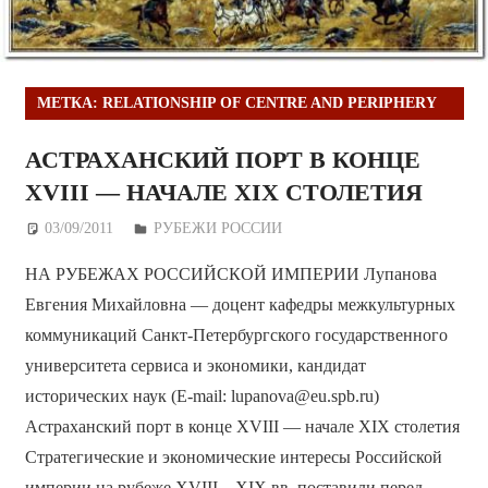
МЕТКА:
RELATIONSHIP OF CENTRE AND PERIPHERY
АСТРАХАНСКИЙ ПОРТ В КОНЦЕ
XVIII — НАЧАЛЕ XIX СТОЛЕТИЯ
03/09/2011
Дежурный по Редакции
РУБЕЖИ РОССИИ
НА РУБЕЖАХ РОССИЙСКОЙ ИМПЕРИИ Лупанова
Евгения Михайловна — доцент кафедры межкультурных
коммуникаций Санкт-Петербургского государственного
университета сервиса и экономики, кандидат
исторических наук (E-mail: lupanova@eu.spb.ru)
Астраханский порт в конце XVIII — начале XIX столетия
Стратегические и экономические интересы Российской
империи на рубеже XVIII—XIX вв. поставили перед