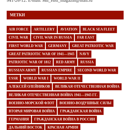
941-26-12. E-mail: Mil_Hist_magazin@mail.ru
МЕТКИ
AIR FORCE
ARTILLERY
AVIATION
BLACK SEA FLEET
CIVIL WAR
CIVIL WAR IN RUSSIA
FAR EAST
FIRST WORLD WAR
GERMANY
GREAT PATRIOTIC WAR
GREAT PATRIOTIC WAR OF 1941—1945
NAVY
PATRIOTIC WAR OF 1812
RED ARMY
RUSSIA
RUSSIAN ARMY
RUSSIAN EMPIRE
SECOND WORLD WAR
USSR
WORLD WAR I
WORLD WAR II
АЛЕКСЕЙ ОЛЕЙНИКОВ
ВЕЛИКАЯ ОТЕЧЕСТВЕННАЯ ВОЙНА
ВЕЛИКАЯ ОТЕЧЕСТВЕННАЯ ВОЙНА 1941—1945 ГГ.
ВОЕННО-МОРСКОЙ ФЛОТ
ВОЕННО-ВОЗДУШНЫЕ СИЛЫ
ВТОРАЯ МИРОВАЯ ВОЙНА
ГРАЖДАНСКАЯ ВОЙНА
ГЕРМАНИЯ
ГРАЖДАНСКАЯ ВОЙНА В РОССИИ
ДАЛЬНИЙ ВОСТОК
КРАСНАЯ АРМИЯ