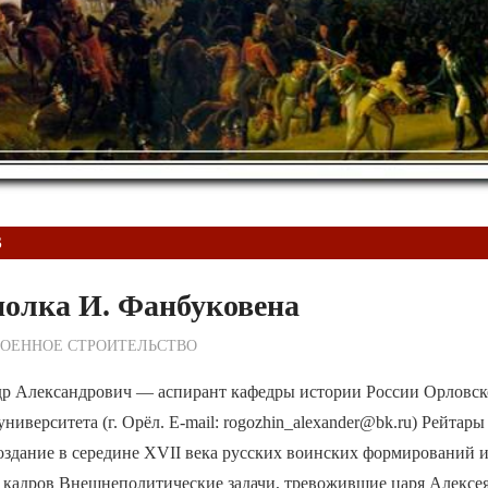
S
полка И. Фанбуковена
ежурный по Редакции
ВОЕННОЕ СТРОИТЕЛЬСТВО
р Александрович — аспирант кафедры истории России Орловск
ниверситета (г. Орёл. E-mail: rogozhin_alexander@bk.ru) Рейтары
здание в середине XVII века русских воинских формирований и
 кадров Внешнеполитические задачи, тревожившие царя Алексе