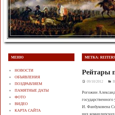
МЕНЮ
МЕТКА:
REITER
Рейтары 
НОВОСТИ
ОБЪЯВЛЕНИЯ
09/10/2012
Д
ПОЗДРАВЛЯЕМ
ПАМЯТНЫЕ ДАТЫ
Рогожин Александ
ФОТО
государственного у
ВИДЕО
И. Фанбуковена Со
КАРТА САЙТА
них командирских