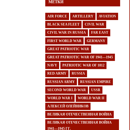
МЕТКИ
AIR FORCE
ARTILLERY
AVIATION
BLACK SEA FLEET
CIVIL WAR
CIVIL WAR IN RUSSIA
FAR EAST
FIRST WORLD WAR
GERMANY
GREAT PATRIOTIC WAR
GREAT PATRIOTIC WAR OF 1941—1945
NAVY
PATRIOTIC WAR OF 1812
RED ARMY
RUSSIA
RUSSIAN ARMY
RUSSIAN EMPIRE
SECOND WORLD WAR
USSR
WORLD WAR I
WORLD WAR II
АЛЕКСЕЙ ОЛЕЙНИКОВ
ВЕЛИКАЯ ОТЕЧЕСТВЕННАЯ ВОЙНА
ВЕЛИКАЯ ОТЕЧЕСТВЕННАЯ ВОЙНА
1941—1945 ГГ.