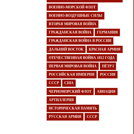
ВОЕННО-МОРСКОЙ ФЛОТ
ВОЕННО-ВОЗДУШНЫЕ СИЛЫ
ВТОРАЯ МИРОВАЯ ВОЙНА
ГРАЖДАНСКАЯ ВОЙНА
ГЕРМАНИЯ
ГРАЖДАНСКАЯ ВОЙНА В РОССИИ
ДАЛЬНИЙ ВОСТОК
КРАСНАЯ АРМИЯ
ОТЕЧЕСТВЕННАЯ ВОЙНА 1812 ГОДА
ПЕРВАЯ МИРОВАЯ ВОЙНА
ПЁТР I
РОССИЙСКАЯ ИМПЕРИЯ
РОССИЯ
СССР
США
ЧЕРНОМОРСКИЙ ФЛОТ
АВИАЦИЯ
АРТИЛЛЕРИЯ
ИСТОРИЧЕСКАЯ ПАМЯТЬ
РУССКАЯ АРМИЯ
СССР